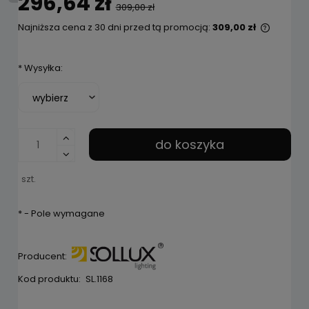
296,64 zł
309,00 zł
Najniższa cena z 30 dni przed tą promocją:
309,00 zł
Jeżeli 
niż 30 d
*
Wysyłka:
cena o
pojawił
do koszyka
szt.
*
- Pole wymagane
Producent:
Kod produktu:
SL.1168