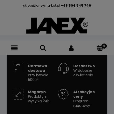
sklep@janexmarket.pl
+48 504 545 749
Darmowa
Doradztwo
dostawa
W doborze
Przy kwocie
oświetlenia
500 zł
Magazyn
Atrakcyjne
Produkty z
ceny
wysyłką 24h
Program
rabatowy