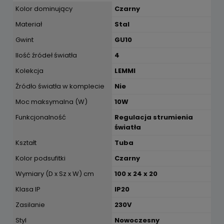
Kolor dominujący
Czarny
Materiał
Stal
Gwint
GU10
Ilość źródeł światła
4
Kolekcja
LEMMI
Źródło światła w komplecie
Nie
Moc maksymalna (W)
10W
Funkcjonalność
Regulacja strumienia
światła
Kształt
Tuba
Kolor podsufitki
Czarny
Wymiary (D x Sz x W) cm
100 x 24 x 20
Klasa IP
IP20
Zasilanie
230V
Styl
Nowoczesny