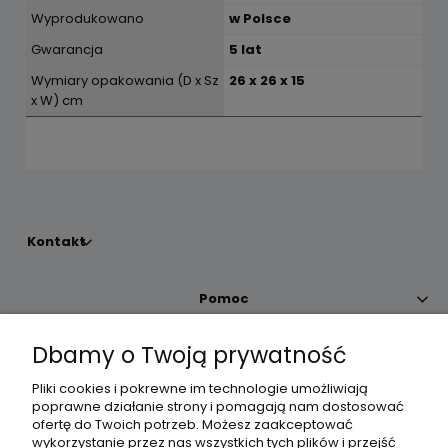
Wyprodukowano
w Polsce
Gwarancja
5 lat
Wymiary opakowania (D x Sz
26 x 26 x 15
x W) cm
Kontakt
Pomoc
Dbamy o Twoją prywatność
Moje konto
Pliki cookies i pokrewne im technologie umożliwiają
poprawne działanie strony i pomagają nam dostosować
Płatności i dostawa
ofertę do Twoich potrzeb. Możesz zaakceptować
wykorzystanie przez nas wszystkich tych plików i przejść