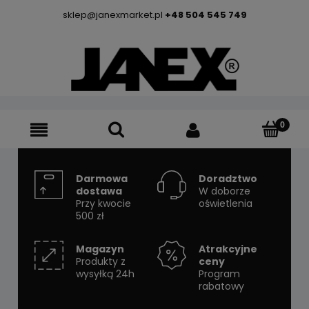
sklep@janexmarket.pl
+48 504 545 749
Darmowa
Doradztwo
dostawa
W doborze
Przy kwocie
oświetlenia
500 zł
Magazyn
Atrakcyjne
Produkty z
ceny
wysyłką 24h
Program
rabatowy