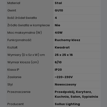
Materiał
Stal
Gwint
GU10
Ilość źródeł światła
4
Źródło światła w komplecie
Nie
Moc maksymalna (W)
40W
Funkcjonalność
Ruchomy klosz
Kształt
Kwadrat
Wymiary (D x Sz x W) cm
25 x 25 x 16
Wymiar klosza (cm)
6/10
Klasa IP
IP20
Zasilanie
~220-230V
Styl
Nowoczesny
Przeznaczenie
Przedpokój, Korytarz,
Kuchnia, Salon, Sypialnia
Producent
Sollux Lighting