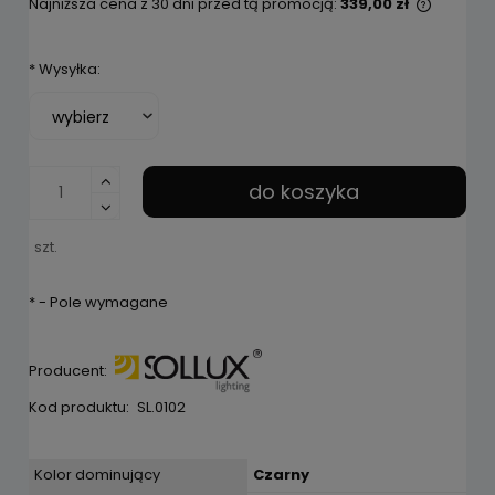
Najniższa cena z 30 dni przed tą promocją:
339,00 zł
Jeżeli 
niż 30 d
*
Wysyłka:
cena od
pojawił
do koszyka
szt.
*
- Pole wymagane
Producent:
Kod produktu:
SL.0102
Kolor dominujący
Czarny