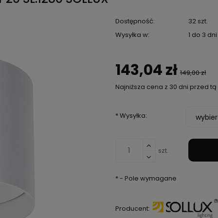
Dostępność:
32 szt.
Wysyłka w:
1 do 3 dn
143,04 zł
149,00 zł
Najniższa cena z 30 dni przed t
Jeżeli produkt je
*
Wysyłka:
niż 30 dni, wyświet
cena od momentu,
pojawił się w sprz
szt.
*
- Pole wymagane
Producent: