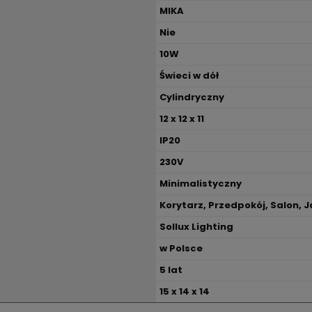
MIKA
Nie
10W
Świeci w dół
Cylindryczny
12 x 12 x 11
IP20
230V
Minimalistyczny
Korytarz, Przedpokój, Salon, J
Sollux Lighting
w Polsce
5 lat
15 x 14 x 14