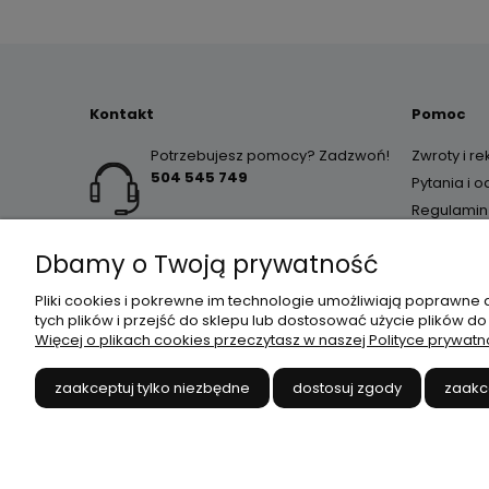
Kontakt
Pomoc
Potrzebujesz pomocy? Zadzwoń!
Zwroty i r
504 545 749
Pytania i 
Regulamin
Dbamy o Twoją prywatność
Pliki cookies i pokrewne im technologie umożliwiają poprawne
tych plików i przejść do sklepu lub dostosować użycie plików do
Więcej o plikach cookies przeczytasz w naszej Polityce prywatn
JANEX
// ul. Przemysłowa 
zaakceptuj tylko niezbędne
dostosuj zgody
zaakc