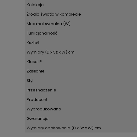
Kolekcja
Źródło światła w komplecie
Moc maksymalna (W)
Funkcjonalność
Kształt
Wymiary (D x Sz x W) cm
Klasa IP
Zasilanie
Styl
Przeznaczenie
Producent
Wyprodukowano
Gwarancja
Wymiary opakowania (D x Sz x W) cm