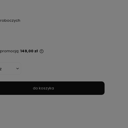
i roboczych
ą promocją:
149,00 zł
st sprzedawany krócej
lana jest najniższa
 kiedy produkt
edaży.
do koszyka