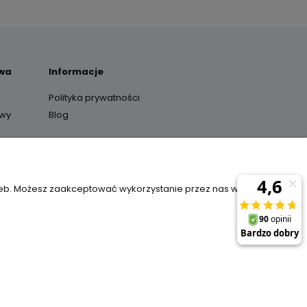
awa
Informacje
Polityka prywatności
awy
Blog
y
zeb. Możesz zaakceptować wykorzystanie przez nas wszystkich
il:
sklep@janexmarket.pl