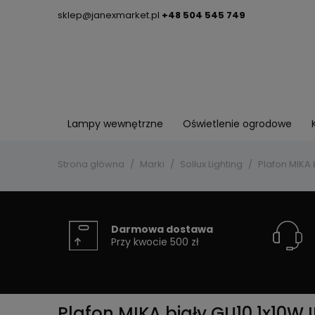
sklep@janexmarket.pl
+48 504 545 749
Lampy wewnętrzne
Oświetlenie ogrodowe
Strona główna
Marki
Sollux Lighting
Plafon MIKA 
Darmowa dostawa
Przy kwocie 500 zł
Plafon MIKA biały GU10 1x10W 