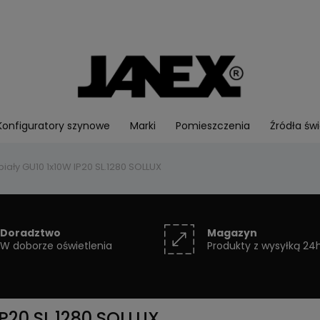
Konfiguratory szynowe
Marki
Pomieszczenia
Źródła świ
biały GU10 1x10W IP20 SL.1280 SOLLUX
Doradztwo
Magazyn
W doborze oświetlenia
Produkty z wysyłką 24
IP20 SL.1280 SOLLUX