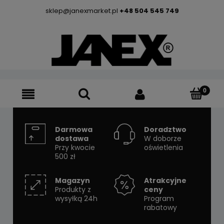
sklep@janexmarket.pl
+48 504 545 749
Darmowa
Doradztwo
dostawa
W doborze
Przy kwocie
oświetlenia
500 zł
Magazyn
Atrakcyjne
Produkty z
ceny
wysyłką 24h
Program
rabatowy