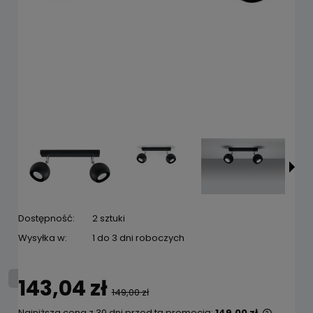
Dostępność:
2 sztuki
Wysyłka w:
1 do 3 dni roboczych
143,04 zł
149,00 zł
Najniższa cena z 30 dni przed tą promocją:
149,00 zł