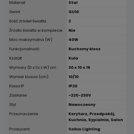
Materiał
Stal
Gwint
GU10
Ilość źródeł światła
2
Źródło światła w komplecie
Nie
Moc maksymalna (W)
40W
Funkcjonalność
Ruchomy klosz
Kształt
Kula
Wymiary (D x Sz x W) cm
30 x 10 x 16
Wymiar klosza (cm)
10/10
Klasa IP
IP20
Zasilanie
~220-230V
Styl
Nowoczesny
Przeznaczenie
Korytarz, Przedpokój,
Kuchnia, Sypialnia, Salon
Producent
Sollux Lighting