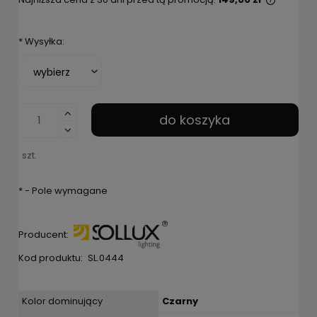
Jeżeli 
niż 30 d
*
Wysyłka:
cena od
pojawił 
do koszyka
szt.
*
- Pole wymagane
Producent:
Kod produktu:
SL.0444
Kolor dominujący
Czarny