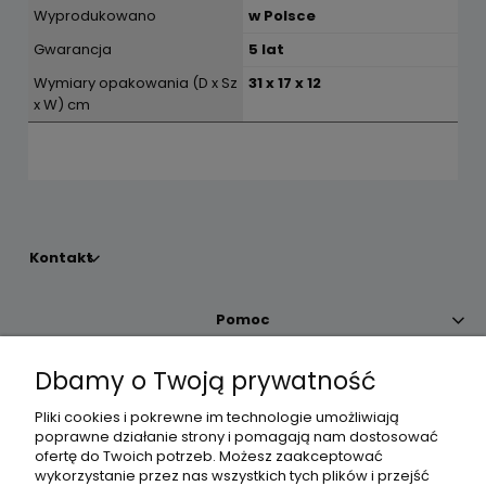
Wyprodukowano
w Polsce
Gwarancja
5 lat
Wymiary opakowania (D x Sz
31 x 17 x 12
x W) cm
Kontakt
Pomoc
Dbamy o Twoją prywatność
Moje konto
Pliki cookies i pokrewne im technologie umożliwiają
poprawne działanie strony i pomagają nam dostosować
Płatności i dostawa
ofertę do Twoich potrzeb. Możesz zaakceptować
wykorzystanie przez nas wszystkich tych plików i przejść