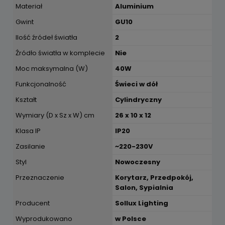
Materiał
Aluminium
Gwint
GU10
Ilość źródeł światła
2
Źródło światła w komplecie
Nie
Moc maksymalna (W)
40W
Funkcjonalność
Świeci w dół
Kształt
Cylindryczny
Wymiary (D x Sz x W) cm
26 x 10 x 12
Klasa IP
IP20
Zasilanie
~220-230V
Styl
Nowoczesny
Przeznaczenie
Korytarz, Przedpokój,
Salon, Sypialnia
Producent
Sollux Lighting
Wyprodukowano
w Polsce