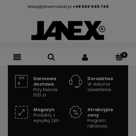
sklep@janexmarket.pl
+48 504 545 749
Darmowa
Doradztwo
dostawa
W doborze
Przy kwocie
oświetlenia
500 zł
Magazyn
Atrakcyjne
Produkty z
ceny
wysyłką 24h
Program
rabatowy