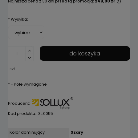
Najniższa cena z 30 dni przed tą promocją:
249,00 zł
Jeżeli 
niż 30 
*
Wysyłka:
cena o
pojawił
do koszyka
szt.
*
- Pole wymagane
Producent:
Kod produktu:
SL.0055
Kolor dominujący
Szary