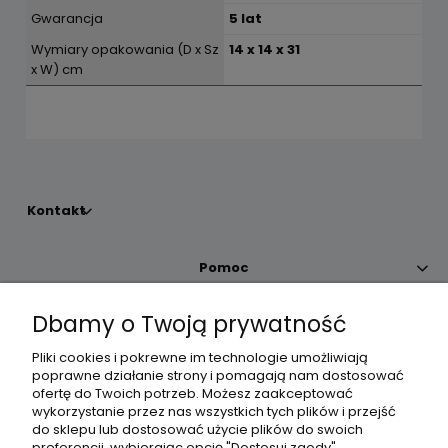
Gwarancja
5 lat
Wymiary opakowania (D x Sz
14 x 14 x 31
x W) cm
Kontakt
Pomoc
Dbamy o Twoją prywatność
Moje konto
Pliki cookies i pokrewne im technologie umożliwiają
poprawne działanie strony i pomagają nam dostosować
Płatności i dostawa
ofertę do Twoich potrzeb. Możesz zaakceptować
wykorzystanie przez nas wszystkich tych plików i przejść
do sklepu lub dostosować użycie plików do swoich
Informacje
preferencji, wybierając opcję "Dostosuj zgody".