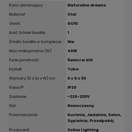
Kolor dominujący
Naturalne drewno
Materiał
Stal
Gwint
GU10
Ilość źródeł światła
1
Źródło światła w komplecie
Nie
Moc maksymalna (W)
40W
Funkcjonalność
Świeci w dół
Kształt
Tuba
Wymiary (D x Sz x W) cm
6 x 6 x 30
Klasa IP
IP20
Zasilanie
~220-230V
Styl
Nowoczesny
Przeznaczenie
Kuchnia, Jadalnia, Salon,
Sypialnia, Przedpokój
Producent
Sollux Lighting