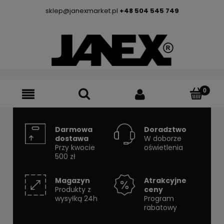
sklep@janexmarket.pl
+48 504 545 749
Darmowa
Doradztwo
dostawa
W doborze
Przy kwocie
oświetlenia
500 zł
Magazyn
Atrakcyjne
Produkty z
ceny
wysyłką 24h
Program
rabatowy