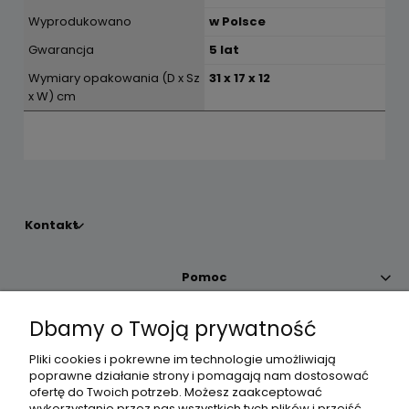
Wyprodukowano
w Polsce
Gwarancja
5 lat
Wymiary opakowania (D x Sz
31 x 17 x 12
x W) cm
Kontakt
Pomoc
Dbamy o Twoją prywatność
Moje konto
Pliki cookies i pokrewne im technologie umożliwiają
poprawne działanie strony i pomagają nam dostosować
Płatności i dostawa
ofertę do Twoich potrzeb. Możesz zaakceptować
wykorzystanie przez nas wszystkich tych plików i przejść