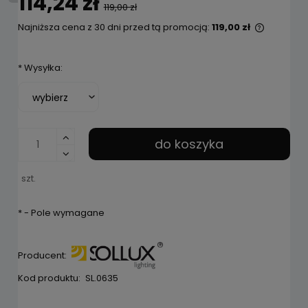
114,24 zł
119,00 zł
Najniższa cena z 30 dni przed tą promocją:
119,00 zł
Jeżeli p
niż 30 dn
*
Wysyłka:
cena od
pojawił 
do koszyka
szt.
*
- Pole wymagane
Producent:
Kod produktu:
SL.0635