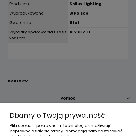
Producent
Sollux Lighting
Wyprodukowano
w Polsce
Gwarancja
5 lat
Wymiary opakowania (D x Sz
13 x 13 x 13
x W) cm
Kontakt
Pomoc
Dbamy o Twoją prywatność
Moje konto
Pliki cookies i pokrewne im technologie umożliwiają
poprawne działanie strony i pomagają nam dostosować
Płatności i dostawa