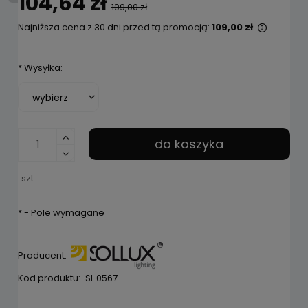
104,64 zł
109,00 zł
Najniższa cena z 30 dni przed tą promocją:
109,00 zł
Jeżeli 
niż 30 d
*
Wysyłka:
cena od
pojawił 
do koszyka
szt.
*
- Pole wymagane
Producent:
Kod produktu:
SL.0567