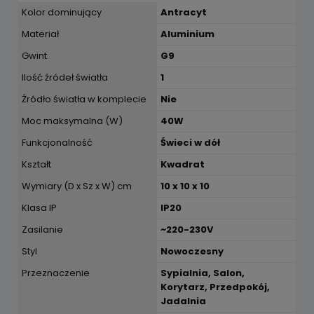
Kolor dominujący
Antracyt
Materiał
Aluminium
Gwint
G9
Ilość źródeł światła
1
Źródło światła w komplecie
Nie
Moc maksymalna (W)
40W
Funkcjonalność
Świeci w dół
Kształt
Kwadrat
Wymiary (D x Sz x W) cm
10 x 10 x 10
Klasa IP
IP20
Zasilanie
~220-230V
Styl
Nowoczesny
Przeznaczenie
Sypialnia, Salon,
Korytarz, Przedpokój,
Jadalnia