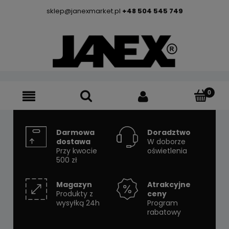
sklep@janexmarket.pl
+48 504 545 749
Darmowa
Doradztwo
dostawa
W doborze
Przy kwocie
oświetlenia
500 zł
Magazyn
Atrakcyjne
Produkty z
ceny
wysyłką 24h
Program
rabatowy