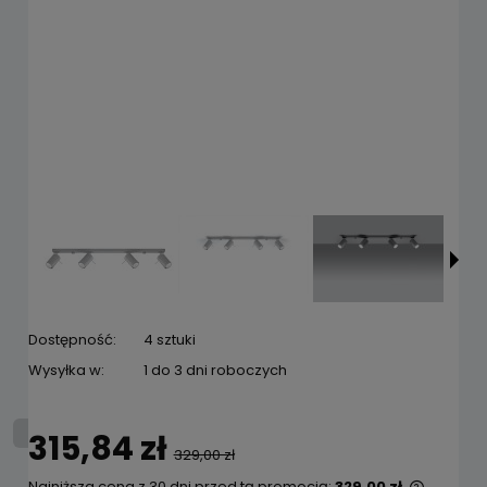
Dostępność:
4 sztuki
Wysyłka w:
1 do 3 dni roboczych
315,84 zł
329,00 zł
Najniższa cena z 30 dni przed tą promocją:
329,00 zł