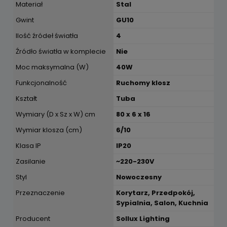
Materiał
Stal
Gwint
GU10
Ilość źródeł światła
4
Źródło światła w komplecie
Nie
Moc maksymalna (W)
40W
Funkcjonalność
Ruchomy klosz
Kształt
Tuba
Wymiary (D x Sz x W) cm
80 x 6 x 16
Wymiar klosza (cm)
6/10
Klasa IP
IP20
Zasilanie
~220-230V
Styl
Nowoczesny
Przeznaczenie
Korytarz, Przedpokój,
Sypialnia, Salon, Kuchnia
Producent
Sollux Lighting