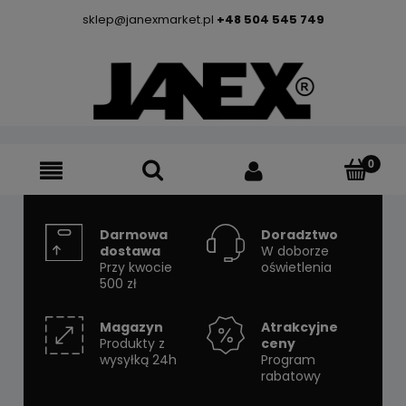
sklep@janexmarket.pl
+48 504 545 749
Darmowa
Doradztwo
dostawa
W doborze
Przy kwocie
oświetlenia
500 zł
Magazyn
Atrakcyjne
Produkty z
ceny
wysyłką 24h
Program
rabatowy