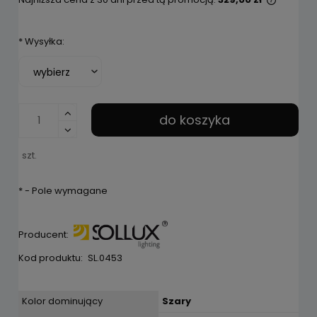
Jeżeli 
niż 30 d
*
Wysyłka:
cena od
pojawił
do koszyka
szt.
*
- Pole wymagane
Producent:
Kod produktu:
SL.0453
Kolor dominujący
Szary