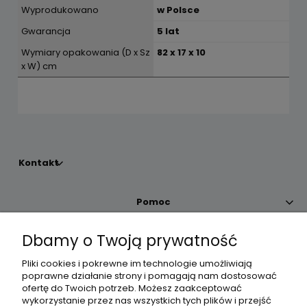
Wyprodukowano
w Polsce
Gwarancja
5 lat
Wymiary opakowania (D x Sz
82 x 17 x 10
x W) cm
Kontakt
Pomoc
Dbamy o Twoją prywatność
Moje konto
Pliki cookies i pokrewne im technologie umożliwiają
poprawne działanie strony i pomagają nam dostosować
Płatności i dostawa
ofertę do Twoich potrzeb. Możesz zaakceptować
wykorzystanie przez nas wszystkich tych plików i przejść