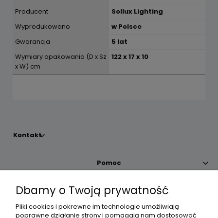
Producent
Sollux Lighting
Wyprodukowano
w Polsce
Gwarancja
5 lat
Wymiary opakowania (D x Sz
122 x 17 x 10
x W) cm
Kontakt
Pomoc
Dbamy o Twoją prywatność
Moje konto
Pliki cookies i pokrewne im technologie umożliwiają
poprawne działanie strony i pomagają nam dostosować