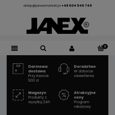
sklep@janexmarket.pl
+48 504 545 749
Darmowa
Doradztwo
dostawa
W doborze
Przy kwocie
oświetlenia
500 zł
Magazyn
Atrakcyjne
Produkty z
ceny
wysyłką 24h
Program
rabatowy