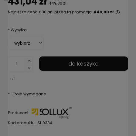
431,04 zł
449,00 zł
Najniższa cena z 30 dni przed tą promocją:
449,00 zł
Jeżeli 
niż 30 
*
Wysyłka:
cena o
pojawił
do koszyka
szt.
*
- Pole wymagane
Producent:
Kod produktu:
SL.0334