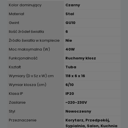
Kolor dominujący
Czarny
Materiał
Stal
Gwint
GU10
Ilość źródeł światła
6
Źródło światła w komplecie
Nie
Moc maksymalna (W)
40W
Funkcjonalność
Ruchomy klosz
Kształt
Tuba
Wymiary (D x Sz x W) cm
118 x 6 x 16
Wymiar klosza (cm)
6/10
Klasa IP
IP20
Zasilanie
~220-230V
Styl
Nowoczesny
Przeznaczenie
Korytarz, Przedpokój,
Sypialnia, Salon, Kuchnia