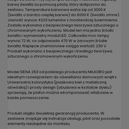
barwy światła za pomocą pilota, który dołączono do
zestawu. Temperatura barwowa waha się od 3000 K
(światło o bardzo ciepłej barwie) do 6000 K (światło zimne).
Jasność wynosi 4320 lumenów z mozliwością ściemnienia.
Została wykonana z bezpiecznego tworzywa sztucznego o
chromowanym wykończeniu. Model ten ma jedno źródło
światła i wymienialny moduł LED. Całkowita moc lampy
wynosi 72 W, co odpowiada 470 W w żarowym źródle
światła. Napięcie znamionowe osiąga wartość 230 V.
Produkt wykonano z bezpiecznego i trwałego tworzywa
sztucznego o chromowanym wykończeniu.
Model SIENA 263 od polskiego producenta MiLAGRO jest
idealnym rozwiązaniem do oświetlania domowych wnętrz.
Uniwersalna kolorystyka (piaskowa biel z metaliczną
obwódką) i prosty design (obudowa w kształcie dysku)
sprawiają, że plafon można wkomponować właściwie w
każde pomieszczenie.
Produkt objęto dwuletnią gwarancją producenta. W
zestawie znajduje się instrukcja obsługi, pilot oraz pozostałe
elementy niezbędne do montażu.