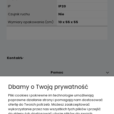
IP
IP20
Czujnik ruchu
Nie
Wymiary opakowania (cm)
10 x 55 x 55
Kontakt
Pomoc
Dbamy o Twoją prywatność
Moje konto
Pliki cookies i pokrewne im technologie umożliwiają
poprawne działanie strony i pomagają nam dostosować
Płatności i dostawa
ofertę do Twoich potrzeb. Możesz zaakceptować
wykorzystanie przez nas wszystkich tych plików i przejść
do sklepu lub dostosować użycie plików do swoich