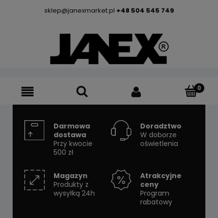
sklep@janexmarket.pl
+48 504 545 749
Darmowa
Doradztwo
dostawa
W doborze
Przy kwocie
oświetlenia
500 zł
Magazyn
Atrakcyjne
Produkty z
ceny
wysyłką 24h
Program
rabatowy