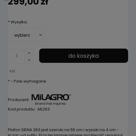
299,00 zł
*
Wysyłka:
do koszyka
szt.
*
- Pole wymagane
Producent:
Kod produktu:
ML263
Plafon SIENA 263 jest szeroki na 55 cm i wysoki na 4 cm -
licząc od sufitu. Przy tej lampie istnieje możliwość regulacji