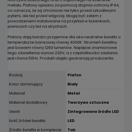
metalu. Plafony opisano za pomocą stopnia ochrony IP44,
co oznacza, że są chronione nie tylko przed szkodliwymi
pyłami, ale też przed wilgocią. Mogą być zatem z
powodzeniem instalowane na przykład w łazienkach,
piwnicach czy też na strychach.
Plafony dają bardzo przyjemne dla oka neutralne światło o
temperaturze barwowej równej 4000K. Strumień świetlny
jest bowiem równy 1260 lumenów. Napięcie znamionowe
tego oświetlenia wynosi 230V, a z częstotliwości zasilania
jest równa 50Hz. Produkt objęto gwarancją producenta.
Rodzaj
Plafon
Kolor dominujący
Biały
Materiał
Metal
Materiał dodatkowy
Tworzywo sztuczne
Gwint
Zintegrowane źródło LED
Ilość źródeł światła
LED
Żródło światła w komplecie
Tak