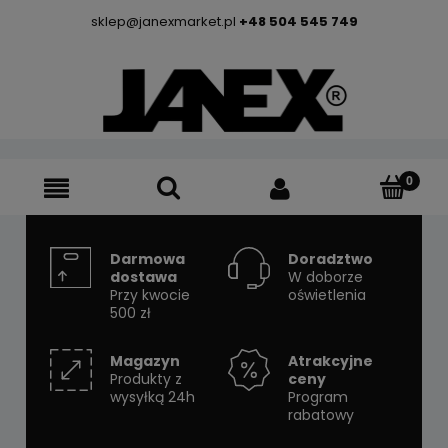
sklep@janexmarket.pl
+48 504 545 749
Darmowa
Doradztwo
dostawa
W doborze
Przy kwocie
oświetlenia
500 zł
Magazyn
Atrakcyjne
Produkty z
ceny
wysyłką 24h
Program
rabatowy