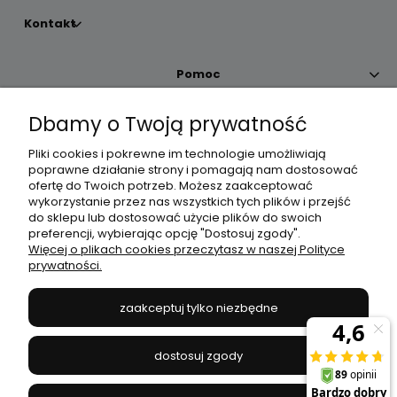
Kontakt
Pomoc
Dbamy o Twoją prywatność
Moje konto
Pliki cookies i pokrewne im technologie umożliwiają
poprawne działanie strony i pomagają nam dostosować
Płatności i dostawa
ofertę do Twoich potrzeb. Możesz zaakceptować
wykorzystanie przez nas wszystkich tych plików i przejść
do sklepu lub dostosować użycie plików do swoich
Informacje
preferencji, wybierając opcję "Dostosuj zgody".
Więcej o plikach cookies przeczytasz w naszej Polityce
prywatności.
O nas
zaakceptuj tylko niezbędne
JANEX
// ul. Przemysłowa 11a, 75-216 Koszalin //
NIP
669-050-03-43
dostosuj zgody
//
Tel.:
504 545 749
//
E-mail:
sklep@janexmarket.pl