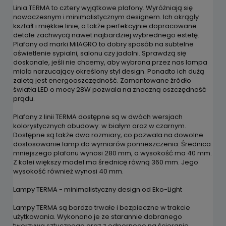
Linia TERMA to cztery wyjątkowe plafony. Wyróżniają się
nowoczesnym i minimalistycznym designem. Ich okrągły
kształt i miękkie linie, a także perfekcyjnie dopracowane
detale zachwycą nawet najbardziej wybrednego estetę.
Plafony od marki MilAGRO to dobry sposób na subtelne
oświetlenie sypialni, salonu czy jadalni. Sprawdzą się
doskonale, jeśli nie chcemy, aby wybrana przez nas lampa
miała narzucający określony styl design. Ponadto ich dużą
zaletą jest energooszczędność. Zamontowane źródło
światła LED o mocy 28W pozwala na znaczną oszczędność
prądu.
Plafony z linii TERMA dostępne są w dwóch wersjach
kolorystycznych obudowy: w białym oraz w czarnym.
Dostępne są także dwa rozmiary, co pozwala na dowolne
dostosowanie lamp do wymiarów pomieszczenia. Średnica
mniejszego plafonu wynosi 280 mm, a wysokość ma 40 mm.
Z kolei większy model ma średnicę równą 360 mm. Jego
wysokość również wynosi 40 mm.
Lampy TERMA - minimalistyczny design od Eko-Light
Lampy TERMA są bardzo trwałe i bezpieczne w trakcie
użytkowania. Wykonano je ze starannie dobranego
tworzywa sztucznego oraz z odpornego na ścieranie