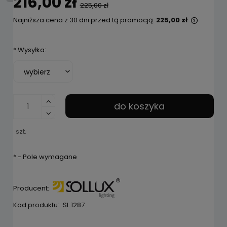
216,00 zł
225,00 zł
Najniższa cena z 30 dni przed tą promocją:
225,00 zł
Jeżeli 
niż 30 d
*
Wysyłka:
cena od
pojawił
do koszyka
szt.
*
- Pole wymagane
Producent:
Kod produktu:
SL.1287