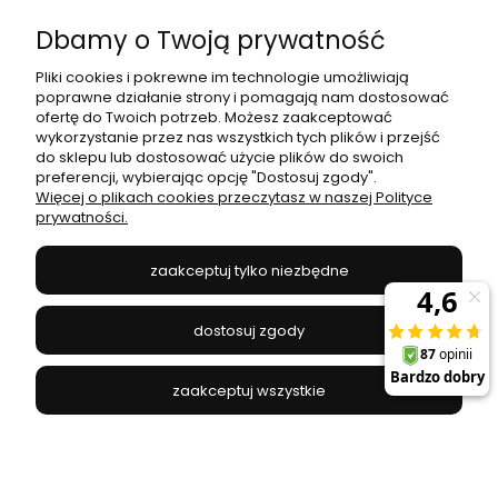
Dbamy o Twoją prywatność
Moje konto
Pliki cookies i pokrewne im technologie umożliwiają
poprawne działanie strony i pomagają nam dostosować
Płatności i dostawa
ofertę do Twoich potrzeb. Możesz zaakceptować
wykorzystanie przez nas wszystkich tych plików i przejść
do sklepu lub dostosować użycie plików do swoich
Informacje
preferencji, wybierając opcję "Dostosuj zgody".
Więcej o plikach cookies przeczytasz w naszej Polityce
prywatności.
O nas
zaakceptuj tylko niezbędne
JANEX
// ul. Przemysłowa 11a, 75-216 Koszalin //
NIP
669-050-03-43
dostosuj zgody
//
Tel.:
504 545 749
//
E-mail:
sklep@janexmarket.pl
zaakceptuj wszystkie
pokaż pełną wersję strony