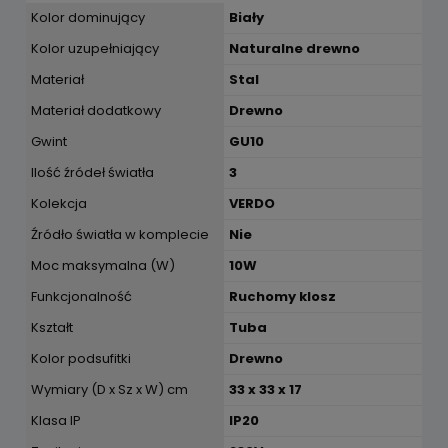
Kolor dominujący
Biały
Kolor uzupełniający
Naturalne drewno
Materiał
Stal
Materiał dodatkowy
Drewno
Gwint
GU10
Ilość źródeł światła
3
Kolekcja
VERDO
Źródło światła w komplecie
Nie
Moc maksymalna (W)
10W
Funkcjonalność
Ruchomy klosz
Kształt
Tuba
Kolor podsufitki
Drewno
Wymiary (D x Sz x W) cm
33 x 33 x 17
Klasa IP
IP20