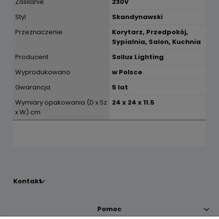
Zasilanie
230V
Styl
Skandynawski
Przeznaczenie
Korytarz, Przedpokój,
Sypialnia, Salon, Kuchnia
Producent
Sollux Lighting
Wyprodukowano
w Polsce
Gwarancja
5 lat
Wymiary opakowania (D x Sz
24 x 24 x 11.5
x W) cm
Kontakt
Pomoc