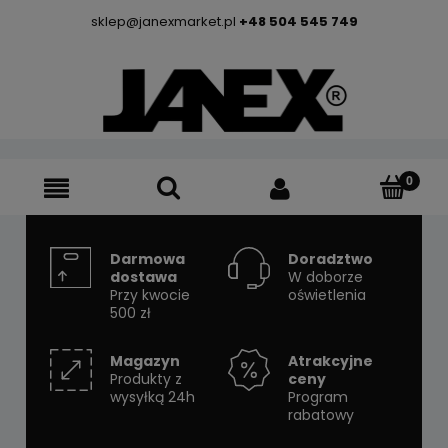
sklep@janexmarket.pl
+48 504 545 749
Darmowa
Doradztwo
dostawa
W doborze
Przy kwocie
oświetlenia
500 zł
Magazyn
Atrakcyjne
Produkty z
ceny
wysyłką 24h
Program
rabatowy