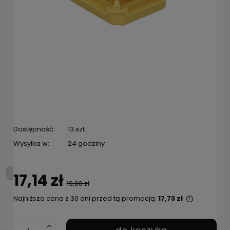
Dostępność:
13 szt.
Wysyłka w:
24 godziny
17,14 zł
19,00 zł
Najniższa cena z 30 dni przed tą promocją:
17,73 zł
Jeżeli pr
niż 30 dni
cena od 