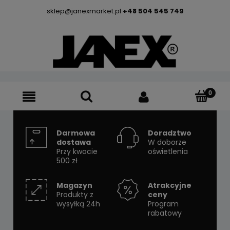
sklep@janexmarket.pl
+48 504 545 749
Darmowa
Doradztwo
dostawa
W doborze
Przy kwocie
oświetlenia
500 zł
Magazyn
Atrakcyjne
Produkty z
ceny
wysyłką 24h
Program
rabatowy