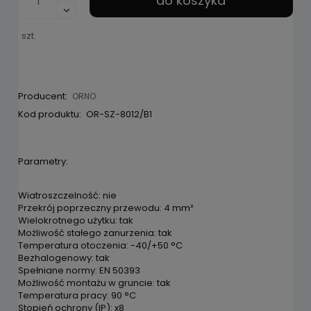
do koszyka
pojawił si
szt.
Producent:
ORNO
Kod produktu:
OR-SZ-8012/B1
Parametry:
Wiatroszczelność: nie
Przekrój poprzeczny przewodu: 4 mm²
Wielokrotnego użytku: tak
Możliwość stałego zanurzenia: tak
Temperatura otoczenia: -40/+50 °C
Bezhalogenowy: tak
Spełniane normy: EN 50393
Możliwość montażu w gruncie: tak
Temperatura pracy: 90 °C
Stopień ochrony (IP): x8