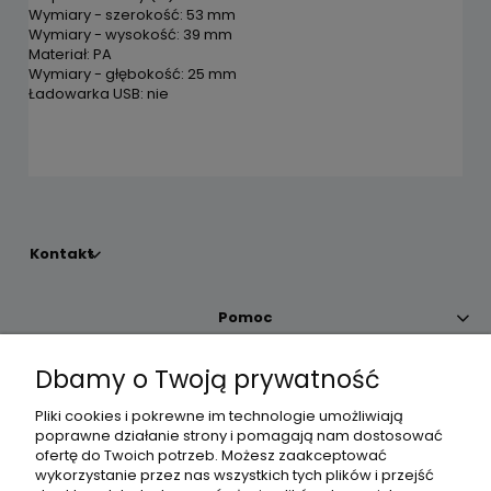
Wymiary - szerokość: 53 mm
Wymiary - wysokość: 39 mm
Materiał: PA
Wymiary - głębokość: 25 mm
Ładowarka USB: nie
Kontakt
Pomoc
Dbamy o Twoją prywatność
Moje konto
Pliki cookies i pokrewne im technologie umożliwiają
poprawne działanie strony i pomagają nam dostosować
Płatności i dostawa
ofertę do Twoich potrzeb. Możesz zaakceptować
wykorzystanie przez nas wszystkich tych plików i przejść