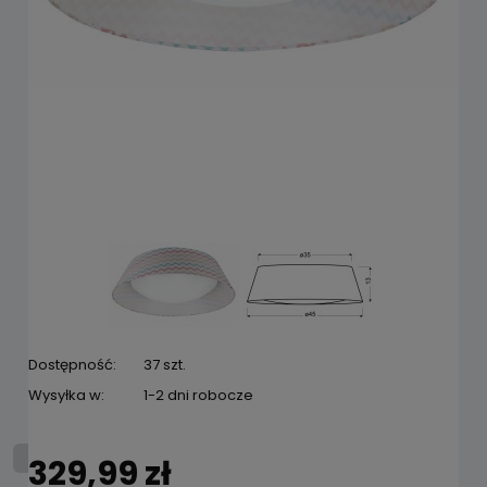
Dostępność:
37 szt.
Wysyłka w:
1-2 dni robocze
329,99 zł