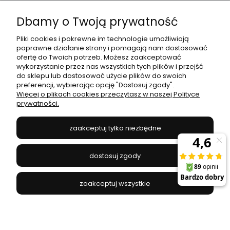
Dbamy o Twoją prywatność
Moje konto
Pliki cookies i pokrewne im technologie umożliwiają
poprawne działanie strony i pomagają nam dostosować
Płatności i dostawa
ofertę do Twoich potrzeb. Możesz zaakceptować
wykorzystanie przez nas wszystkich tych plików i przejść
do sklepu lub dostosować użycie plików do swoich
Informacje
preferencji, wybierając opcję "Dostosuj zgody".
Więcej o plikach cookies przeczytasz w naszej Polityce
prywatności.
O nas
zaakceptuj tylko niezbędne
JANEX
// ul. Przemysłowa 11a, 75-216 Koszalin //
NIP
669-050-03-43
dostosuj zgody
//
Tel.:
504 545 749
//
E-mail:
sklep@janexmarket.pl
zaakceptuj wszystkie
pokaż pełną wersję strony