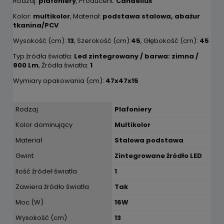
Rodzaj:
plafoniery
, Producent:
Candellux
Kolor:
multikolor
, Materiał:
podstawa stalowa, abażur
tkanina/PCV
Wysokość (cm):
13
, Szerokość (cm):
45
, Głębokość (cm):
45
Typ źródła światła:
Led zintegrowany / barwa: zimna /
900 Lm
, Źródła światła:
1
Wymiary opakowania (cm):
47x47x15
Rodzaj
Plafoniery
Kolor dominujący
Multikolor
Materiał
Stalowa podstawa
Gwint
Zintegrowane źródło LED
Ilość źródeł światła
1
Zawiera źródło światła
Tak
Moc (W)
16W
Wysokość (cm)
13