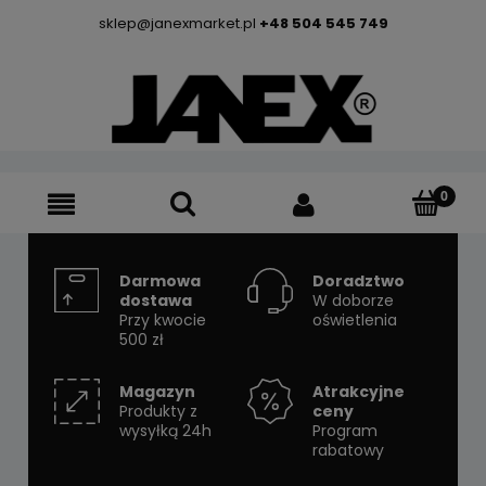
sklep@janexmarket.pl
+48 504 545 749
Darmowa
Doradztwo
dostawa
W doborze
Przy kwocie
oświetlenia
500 zł
Magazyn
Atrakcyjne
Produkty z
ceny
wysyłką 24h
Program
rabatowy