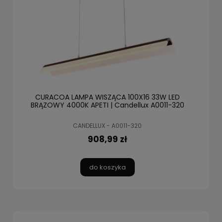
CURACOA LAMPA WISZĄCA 100X16 33W LED
BRĄZOWY 4000K APETI | Candellux A0011-320
CANDELLUX - A0011-320
908,99 zł
do koszyka