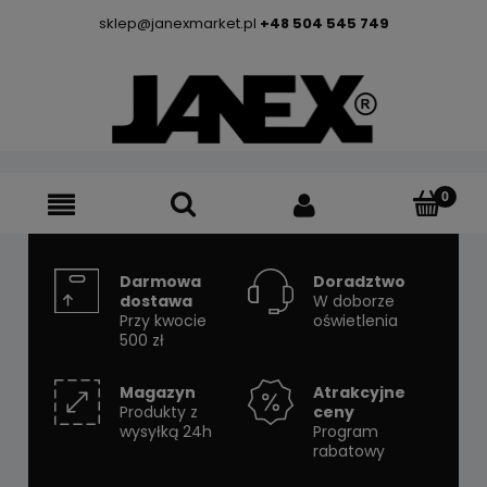
sklep@janexmarket.pl
+48 504 545 749
Darmowa
Doradztwo
dostawa
W doborze
Przy kwocie
oświetlenia
500 zł
Magazyn
Atrakcyjne
Produkty z
ceny
wysyłką 24h
Program
rabatowy