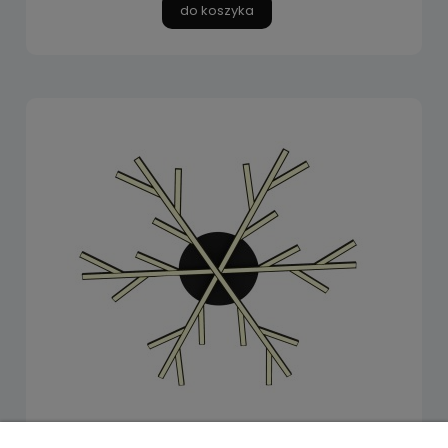
do koszyka
SAMOS LAMPA SUFITOWA PLAFON 70 40W LED