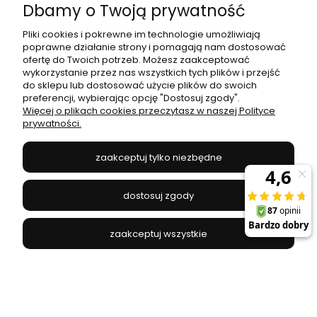
CZARNY 4000K APETI | Candellux A0017-130
Dbamy o Twoją prywatność
CANDELLUX - A0017-130
Pliki cookies i pokrewne im technologie umożliwiają
poprawne działanie strony i pomagają nam dostosować
920,99 zł
ofertę do Twoich potrzeb. Możesz zaakceptować
wykorzystanie przez nas wszystkich tych plików i przejść
do sklepu lub dostosować użycie plików do swoich
do koszyka
preferencji, wybierając opcję "Dostosuj zgody".
Więcej o plikach cookies przeczytasz w naszej Polityce
prywatności.
zaakceptuj tylko niezbędne
dostosuj zgody
zaakceptuj wszystkie