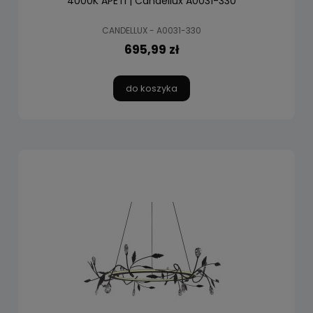
4000K APETI | Candellux A0031-330
CANDELLUX - A0031-330
695,99 zł
do koszyka