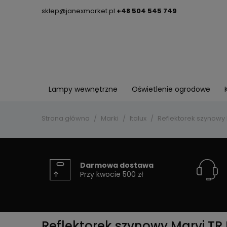
sklep@janexmarket.pl
+48 504 545 749
Lampy wewnętrzne
Oświetlenie ogrodowe
Strona główna
Marki
Italux
Reflektorek szynowy M
Darmowa dostawa
Przy kwocie 500 zł
Reflektorek szynowy Marvi TR 