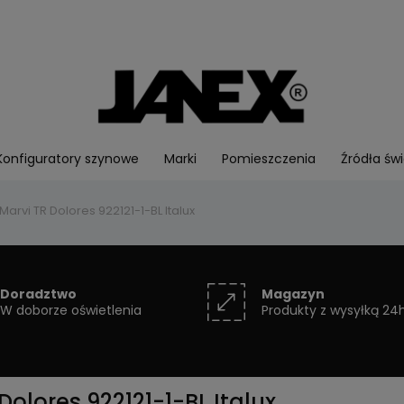
Konfiguratory szynowe
Marki
Pomieszczenia
Źródła świ
arvi TR Dolores 922121-1-BL Italux
Doradztwo
Magazyn
W doborze oświetlenia
Produkty z wysyłką 24
Dolores 922121-1-BL Italux