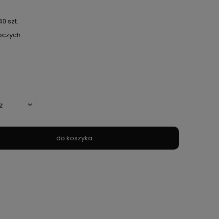
0 szt.
boczych
do koszyka