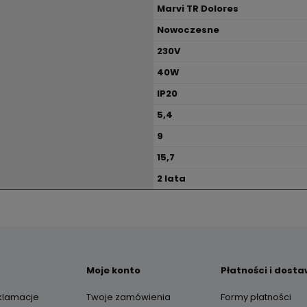
Marvi TR Dolores
Nowoczesne
230V
40W
IP20
5,4
9
15,7
2 lata
Moje konto
Płatności i dost
eklamacje
Twoje zamówienia
Formy płatności