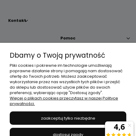
Kontakt
Pomoc
Dbamy o Twoją prywatność
Moje konto
Pliki cookies i pokrewne im technologie umożliwiają
poprawne działanie strony i pomagają nam dostosować
Płatności i dostawa
ofertę do Twoich potrzeb. Możesz zaakceptować
wykorzystanie przez nas wszystkich tych plików i przejść
do sklepu lub dostosować użycie plików do swoich
Informacje
preferencji, wybierając opcję "Dostosuj zgody".
Więcej o plikach cookies przeczytasz w naszej Polityce
prywatności.
O nas
zaakceptuj tylko niezbędne
JANEX
// ul. Przemysłowa 11a, 75-216 Koszalin //
NIP
669-050-03-43
dostosuj zgody