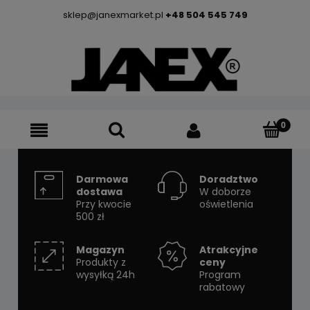
sklep@janexmarket.pl
+48 504 545 749
Darmowa
Doradztwo
dostawa
W doborze
Przy kwocie
oświetlenia
500 zł
Magazyn
Atrakcyjne
Produkty z
ceny
wysyłką 24h
Program
rabatowy