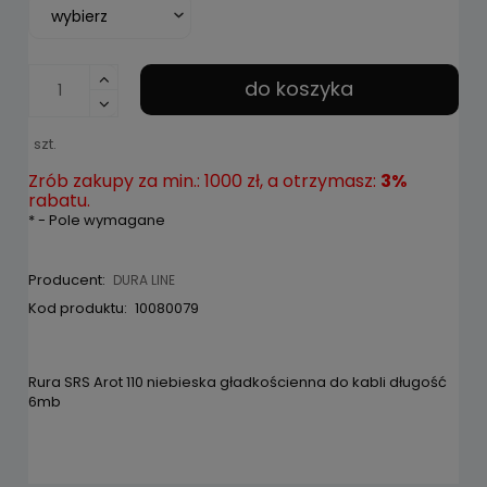
do koszyka
szt.
Zrób zakupy za min.: 1000 zł, a otrzymasz:
3%
rabatu.
*
- Pole wymagane
Producent:
DURA LINE
Kod produktu:
10080079
Rura SRS Arot 110 niebieska gładkościenna do kabli długość
6mb