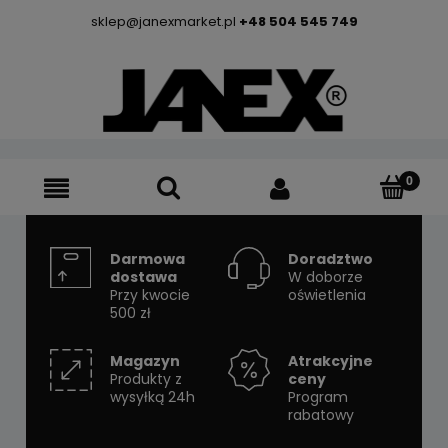
sklep@janexmarket.pl
+48 504 545 749
Darmowa
Doradztwo
dostawa
W doborze
Przy kwocie
oświetlenia
500 zł
Magazyn
Atrakcyjne
Produkty z
ceny
wysyłką 24h
Program
rabatowy