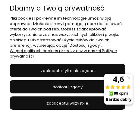
Dbamy o Twoją prywatność
Moje konto
Pliki cookies i pokrewne im technologie umożliwiają
poprawne działanie strony i pomagają nam dostosować
Płatności i dostawa
ofertę do Twoich potrzeb. Możesz zaakceptować
wykorzystanie przez nas wszystkich tych plików i przejść
do sklepu lub dostosować użycie plików do swoich
Informacje
preferencji, wybierając opcję "Dostosuj zgody".
Więcej o plikach cookies przeczytasz w naszej Polityce
prywatności.
O nas
zaakceptuj tylko niezbędne
JANEX
// ul. Przemysłowa 11a, 75-216 Koszalin //
NIP
669-050-03-43
dostosuj zgody
//
Tel.:
504 545 749
//
E-mail:
sklep@janexmarket.pl
zaakceptuj wszystkie
pokaż pełną wersję strony
Sklep internetowy Shoper.pl