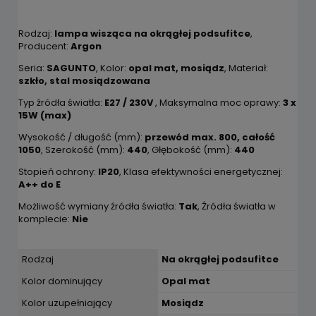
Rodzaj:
lampa wisząca na okrągłej podsufitce
,
Producent:
Argon
Seria:
SAGUNTO
, Kolor:
opal mat, mosiądz
, Materiał:
szkło, stal mosiądzowana
Typ źródła światła:
E27 / 230V
, Maksymalna moc oprawy:
3 x
15W (max)
Wysokość / długość (mm):
przewód max. 800, całość
1050
, Szerokość (mm):
440
, Głębokość (mm):
440
Stopień ochrony:
IP20
, Klasa efektywności energetycznej:
A++ do E
Możliwość wymiany źródła światła:
Tak
, Źródła światła w
komplecie:
Nie
Rodzaj
Na okrągłej podsufitce
Kolor dominujący
Opal mat
Kolor uzupełniający
Mosiądz