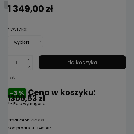
1 349,00 zł
*
Wysyłka:
do koszyka
szt.
Cena w koszyku:
-3 %
1308,53 zł
*
- Pole wymagane
Producent:
ARGON
Kod produktu:
1489AR