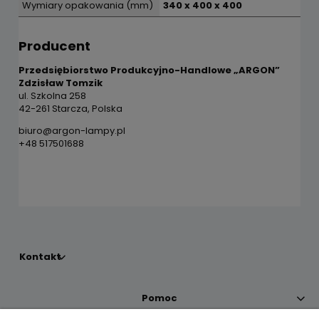
Wymiary opakowania (mm)
340 x 400 x 400
Producent
Przedsiębiorstwo Produkcyjno-Handlowe „ARGON”
Zdzisław Tomzik
ul. Szkolna 258
42-261 Starcza, Polska
biuro@argon-lampy.pl
+48 517501688
Kontakt
Pomoc