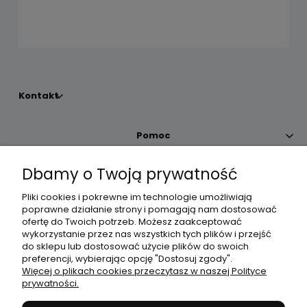
Kontakt
Pomoc
Dbamy o Twoją prywatność
Moje konto
Pliki cookies i pokrewne im technologie umożliwiają
poprawne działanie strony i pomagają nam dostosować
Płatności i dostawa
ofertę do Twoich potrzeb. Możesz zaakceptować
wykorzystanie przez nas wszystkich tych plików i przejść
do sklepu lub dostosować użycie plików do swoich
Informacje
preferencji, wybierając opcję "Dostosuj zgody".
Więcej o plikach cookies przeczytasz w naszej Polityce
prywatności.
O nas