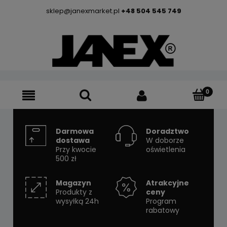
sklep@janexmarket.pl
+48 504 545 749
Darmowa
Doradztwo
dostawa
W doborze
Przy kwocie
oświetlenia
500 zł
Magazyn
Atrakcyjne
Produkty z
ceny
wysyłką 24h
Program
rabatowy