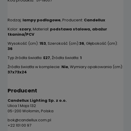
Kod produktu:
51-19007
Rodzaj:
lampy podłogowe
, Producent:
Candellux
Kolor:
szary
, Materiał:
podstawa stalowa, abażur
tkanina/PCV
Wysokość (cm):
153
, Szerokość (cm):
36
, Głębokość (cm):
36
Typ źródła światła:
E27
, Źródła światła:
1
Źródła światła w komplecie:
Nie
, Wymiary opakowania (cm):
37x73x24
Producent
Candellux Lighting Sp. z o.o.
Ulica 1 Maja 132
05-200 Wołomin, Polska
bok@candellux.com.pl
+22 101 00 97