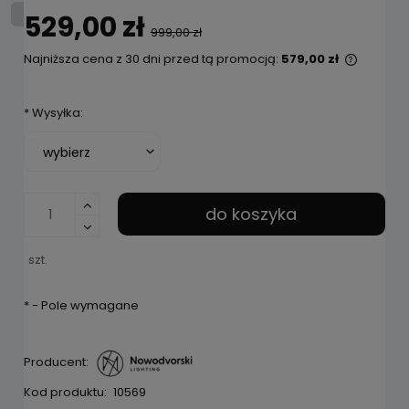
529,00 zł
999,00 zł
Najniższa cena z 30 dni przed tą promocją:
579,00 zł
Jeżeli 
niż 30 d
*
Wysyłka:
cena o
pojawił
do koszyka
szt.
*
- Pole wymagane
Producent:
Kod produktu:
10569