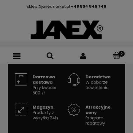
sklep@janexmarket.pl
+48 504 545 749
Darmowa
Doradztwo
dostawa
W doborze
Przy kwocie
oświetlenia
500 zł
Magazyn
Atrakcyjne
Produkty z
ceny
wysyłką 24h
Program
rabatowy