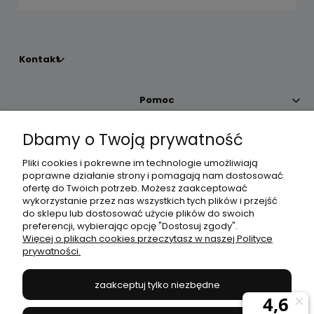
Kontakt
Pomoc
Dbamy o Twoją prywatność
Moje konto
Pliki cookies i pokrewne im technologie umożliwiają
poprawne działanie strony i pomagają nam dostosować
Płatności i dostawa
ofertę do Twoich potrzeb. Możesz zaakceptować
wykorzystanie przez nas wszystkich tych plików i przejść
do sklepu lub dostosować użycie plików do swoich
Informacje
preferencji, wybierając opcję "Dostosuj zgody".
Więcej o plikach cookies przeczytasz w naszej Polityce
prywatności.
O nas
zaakceptuj tylko niezbędne