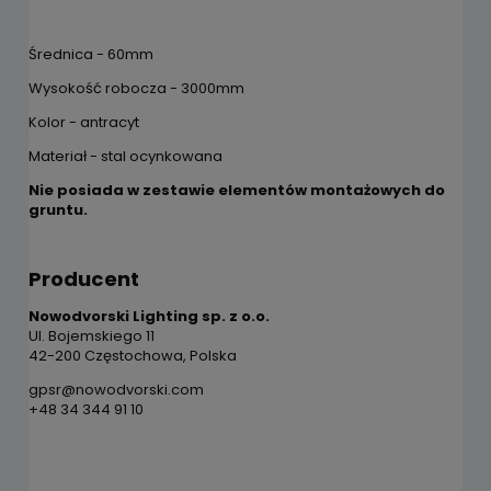
Średnica - 60mm
Wysokość robocza - 3000mm
Kolor - antracyt
Materiał - stal ocynkowana
Nie posiada w zestawie elementów montażowych do
gruntu.
Producent
Nowodvorski Lighting sp. z o.o.
Ul. Bojemskiego 11
42-200 Częstochowa, Polska
gpsr@nowodvorski.com
+48 34 344 91 10