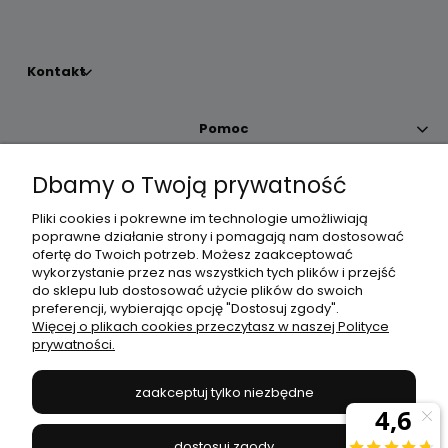
Kontakt
Pomoc
Dbamy o Twoją prywatność
Moje konto
Pliki cookies i pokrewne im technologie umożliwiają
poprawne działanie strony i pomagają nam dostosować
Płatności i dostawa
ofertę do Twoich potrzeb. Możesz zaakceptować
wykorzystanie przez nas wszystkich tych plików i przejść
do sklepu lub dostosować użycie plików do swoich
Informacje
preferencji, wybierając opcję "Dostosuj zgody".
Więcej o plikach cookies przeczytasz w naszej Polityce
prywatności.
O nas
zaakceptuj tylko niezbędne
JANEX
// ul. Przemysłowa 11a, 75-216 Koszalin //
NIP
669-050-03-43
dostosuj zgody