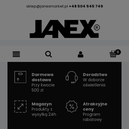
sklep@janexmarket.pl
+48 504 545 749
Darmowa
Doradztwo
dostawa
W doborze
Przy kwocie
oświetlenia
500 zł
Magazyn
Atrakcyjne
Produkty z
ceny
wysyłką 24h
Program
rabatowy