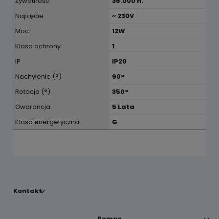
Żywotność
35.000 h.
Napięcie
~ 230V
Moc
12W
Klasa ochrony
1
IP
IP20
Nachylenie (°)
90°
Rotacja (°)
350°
Gwarancja
5 Lata
Klasa energetyczna
G
Kontakt
Pomoc