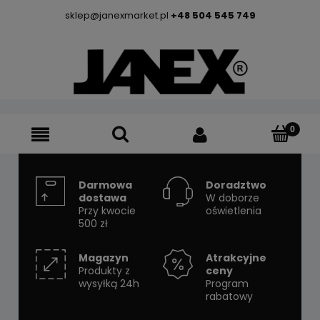
sklep@janexmarket.pl
+48 504 545 749
Darmowa
Doradztwo
dostawa
W doborze
Przy kwocie
oświetlenia
500 zł
Magazyn
Atrakcyjne
Produkty z
ceny
wysyłką 24h
Program
rabatowy