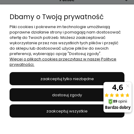
Dbamy o Twoją prywatność
Moje konto
Pliki cookies i pokrewne im technologie umożliwiają
poprawne działanie strony i pomagają nam dostosować
Płatności i dostawa
ofertę do Twoich potrzeb. Możesz zaakceptować
wykorzystanie przez nas wszystkich tych plików i przejść
do sklepu lub dostosować użycie plików do swoich
Informacje
preferencji, wybierając opcję "Dostosuj zgody".
Więcej o plikach cookies przeczytasz w naszej Polityce
prywatności.
O nas
zaakceptuj tylko niezbędne
JANEX
// ul. Przemysłowa 11a, 75-216 Koszalin //
NIP
669-050-03-43
dostosuj zgody
//
Tel.:
504 545 749
//
E-mail:
sklep@janexmarket.pl
zaakceptuj wszystkie
pokaż pełną wersję strony