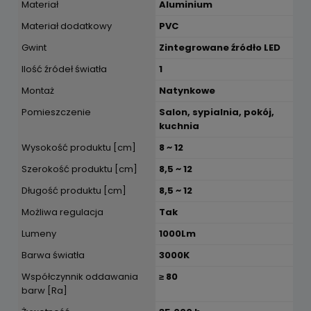
Materiał
Aluminium
Materiał dodatkowy
PVC
Gwint
Zintegrowane źródło LED
Ilość źródeł światła
1
Montaż
Natynkowe
Pomieszczenie
Salon, sypialnia, pokój,
kuchnia
Wysokość produktu [cm]
8 ~ 12
Szerokość produktu [cm]
8,5 ~ 12
Długość produktu [cm]
8,5 ~ 12
Możliwa regulacja
Tak
Lumeny
1000Lm
Barwa światła
3000K
Współczynnik oddawania
≥ 80
barw [Ra]