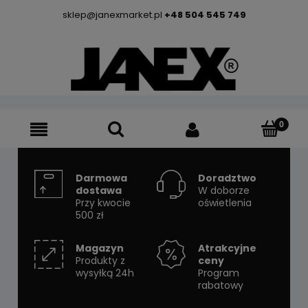
sklep@janexmarket.pl
+48 504 545 749
Darmowa
Doradztwo
dostawa
W doborze
Przy kwocie
oświetlenia
500 zł
Magazyn
Atrakcyjne
Produkty z
ceny
wysyłką 24h
Program
rabatowy