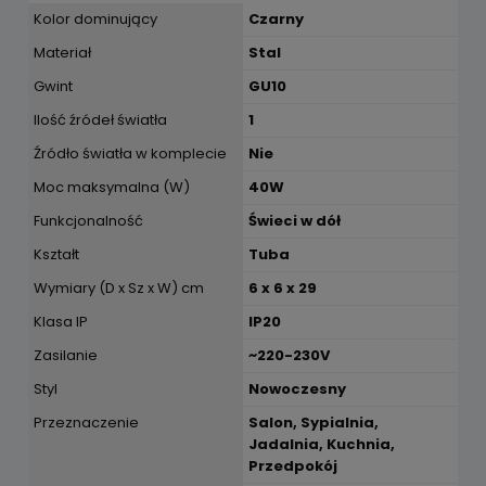
Kolor dominujący
Czarny
Materiał
Stal
Gwint
GU10
Ilość źródeł światła
1
Źródło światła w komplecie
Nie
Moc maksymalna (W)
40W
Funkcjonalność
Świeci w dół
Kształt
Tuba
Wymiary (D x Sz x W) cm
6 x 6 x 29
Klasa IP
IP20
Zasilanie
~220-230V
Styl
Nowoczesny
Przeznaczenie
Salon, Sypialnia,
Jadalnia, Kuchnia,
Przedpokój