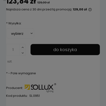
123,84 zł
129,00 zł
Najniższa cena z 30 dni przed tą promocją:
129,00 zł
Jeżeli p
niż 30 d
*
Wysyłka:
cena od
pojawił 
do koszyka
szt.
*
- Pole wymagane
Producent:
Kod produktu:
SL.0951