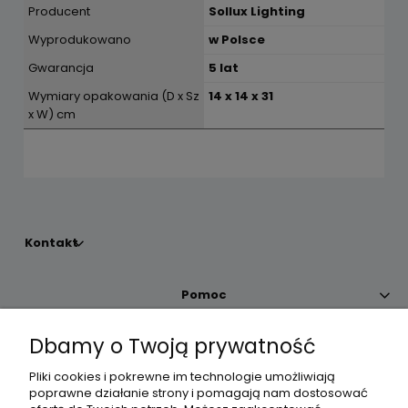
Producent
Sollux Lighting
Wyprodukowano
w Polsce
Gwarancja
5 lat
Wymiary opakowania (D x Sz
14 x 14 x 31
x W) cm
Kontakt
Pomoc
Dbamy o Twoją prywatność
Moje konto
Pliki cookies i pokrewne im technologie umożliwiają
poprawne działanie strony i pomagają nam dostosować
Płatności i dostawa