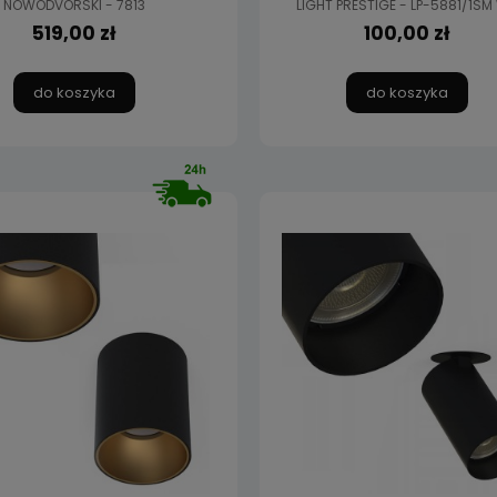
NOWODVORSKI - 7813
LIGHT PRESTIGE - LP-5881/1SM
519,00 zł
100,00 zł
do koszyka
do koszyka