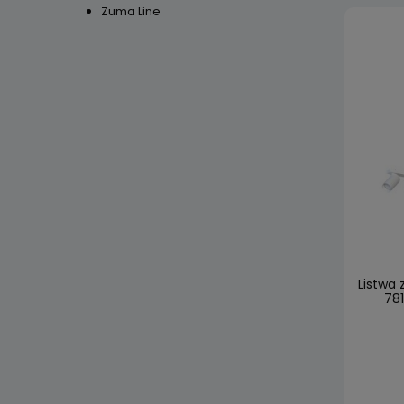
Zuma Line
Listwa
781