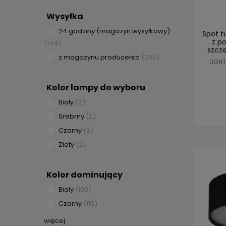
Wysyłka
24 godziny (magazyn wysyłkowy)
Spot t
z p
(144)
szcze
z magazynu producenta
(256)
LIGHT
Kolor lampy do wyboru
Biały
(2)
Srebrny
(2)
Czarny
(2)
Złoty
(2)
Kolor dominujący
Biały
(105)
Czarny
(115)
więcej