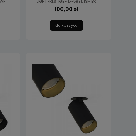
 WH
LIGHT PRESTIGE - LP-5881/1SM BK
100,00 zł
do koszyka