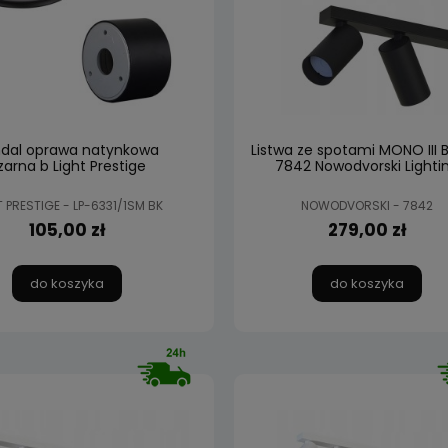
dal oprawa natynkowa
Listwa ze spotami MONO III 
zarna b Light Prestige
7842 Nowodvorski Lighti
T PRESTIGE - LP-6331/1SM BK
NOWODVORSKI - 7842
105,00 zł
279,00 zł
do koszyka
do koszyka