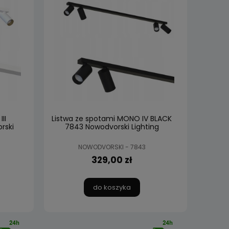
II
Listwa ze spotami MONO IV BLACK
rski
7843 Nowodvorski Lighting
NOWODVORSKI - 7843
329,00 zł
do koszyka