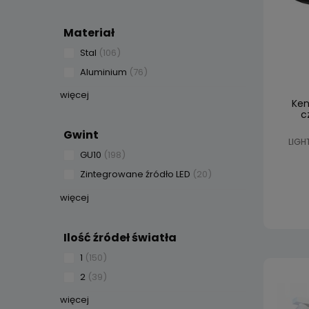
Materiał
Stal
(106)
Aluminium
(76)
więcej
Ken
c
Gwint
LIGH
GU10
(198)
Zintegrowane źródło LED
(20)
więcej
Ilość źródeł światła
1
(150)
2
(39)
więcej