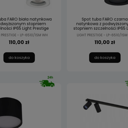
uba FARO biała natynkowa
Spot tuba FARO czarna
odwyższonym stopniem
natynkowa z podwyższo
lności IP65 Light Prestige
stopniem szczelności IP65 L
Prestige
 PRESTIGE - LP-6510/1SM WH
LIGHT PRESTIGE - LP-6510/1SM
110,00 zł
110,00 zł
do koszyka
do koszyka