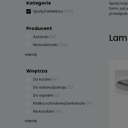
Kategorie
Spoty koj
form, od o
Spoty/reflektory
(314)
przedpoko
Producent
Lamp
Azzardo
(31)
Nowodvorski
(149)
więcej
Wnętrza
Do kuchni
(4)
Do salonu/pokoju
(3)
Do sypialni
(3)
Klatka schodowa/antresola
(4)
Na korytarz
(4)
więcej