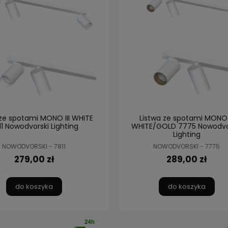
 ze spotami MONO III WHITE
Listwa ze spotami MONO I
11 Nowodvorski Lighting
WHITE/GOLD 7775 Nowodvo
Lighting
NOWODVORSKI - 7811
NOWODVORSKI - 7775
279,00 zł
289,00 zł
do koszyka
do koszyka