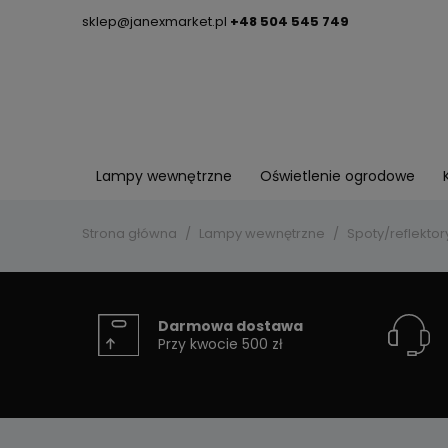
sklep@janexmarket.pl
+48 504 545 749
Lampy wewnętrzne
Oświetlenie ogrodowe
Strona główna
Lampy wewnętrzne
Spoty/reflektor
Darmowa dostawa
Przy kwocie 500 zł