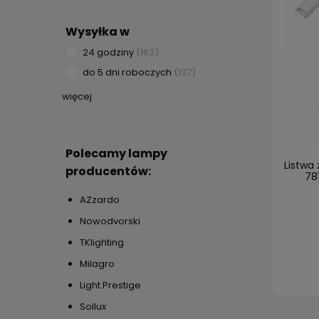
Wysyłka w
24 godziny
(163)
do 5 dni roboczych
(137)
więcej
Polecamy lampy
Listwa
producentów:
78
AZzardo
Nowodvorski
TKlighting
Milagro
Light Prestige
Sollux