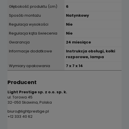
Głębokość produktu (cm)
6
Sposób montażu
Natynkowy
Regulacja wysokości
Nie
Regulacja kąta świecenia
Nie
Gwarancja
24 miesiące
Informacje dodatkowe
Instrukcja obsługi, kołki
rozporowe, lampa
Wymiary opakowania
7 x 7 x 14
Producent
Light Prestige sp. z o.o. sp. k.
ul. Torowa 45
32-050 Skawina, Polska
biuro@lightprestige.pl
+12 333 40 62