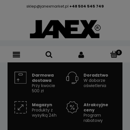
sklep@janexmarket.pl
+48 504 545 749
Darmowa
Doradztwo
dostawa
W doborze
Przy kwocie
oświetlenia
500 zł
Magazyn
Atrakcyjne
Produkty z
ceny
wysyłką 24h
Program
rabatowy