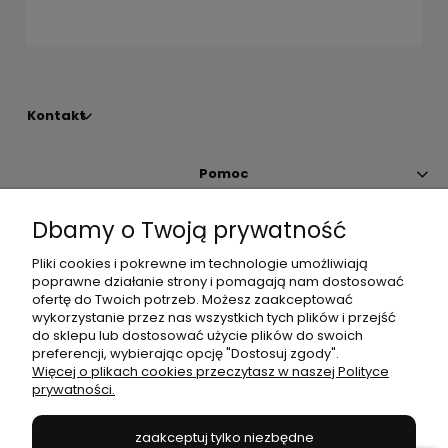
Kontakt
Pomoc
Dbamy o Twoją prywatność
Moje konto
Pliki cookies i pokrewne im technologie umożliwiają
poprawne działanie strony i pomagają nam dostosować
Płatności i dostawa
ofertę do Twoich potrzeb. Możesz zaakceptować
wykorzystanie przez nas wszystkich tych plików i przejść
do sklepu lub dostosować użycie plików do swoich
Informacje
preferencji, wybierając opcję "Dostosuj zgody".
Więcej o plikach cookies przeczytasz w naszej Polityce
prywatności.
O nas
zaakceptuj tylko niezbędne