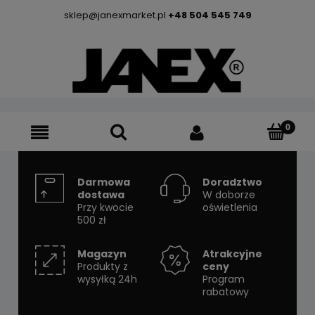
sklep@janexmarket.pl
+48 504 545 749
Darmowa
Doradztwo
dostawa
W doborze
Przy kwocie
oświetlenia
500 zł
Magazyn
Atrakcyjne
Produkty z
ceny
wysyłką 24h
Program
rabatowy