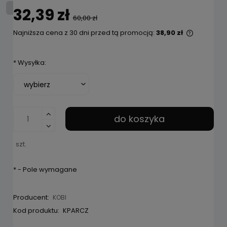
32,39 zł
60,00 zł
Najniższa cena z 30 dni przed tą promocją:
38,90 zł
Jeżeli p
niż 30 dn
*
Wysyłka:
cena od 
pojawił s
do koszyka
szt.
*
- Pole wymagane
Producent:
KOBI
Kod produktu:
KPARCZ