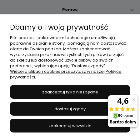
Pomoc
Dbamy o Twoją prywatność
Moje konto
Pliki cookies i pokrewne im technologie umożliwiają
poprawne działanie strony i pomagają nam dostosować
Płatności i dostawa
ofertę do Twoich potrzeb. Możesz zaakceptować
wykorzystanie przez nas wszystkich tych plików i przejść
do sklepu lub dostosować użycie plików do swoich
Informacje
preferencji, wybierając opcję "Dostosuj zgody".
Więcej o plikach cookies przeczytasz w naszej Polityce
prywatności.
O nas
zaakceptuj tylko niezbędne
JANEX
// ul. Przemysłowa 11a, 75-216 Koszalin //
NIP
669-050-03-43
dostosuj zgody
//
Tel.:
504 545 749
//
E-mail:
sklep@janexmarket.pl
zaakceptuj wszystkie