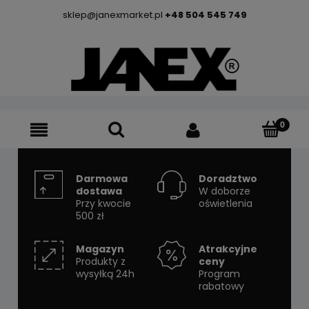
sklep@janexmarket.pl
+48 504 545 749
Darmowa
Doradztwo
dostawa
W doborze
Przy kwocie
oświetlenia
500 zł
Magazyn
Atrakcyjne
Produkty z
ceny
wysyłką 24h
Program
rabatowy