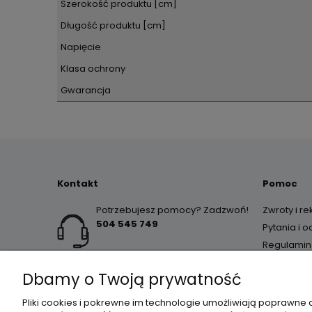
Szerokość produktu [cm]
Długość produktu [cm]
Napięcie
Klasa ochrony
Gwarancja
Kontakt
Pomoc
Potrzebujesz pomocy? Zadzwoń!
Zwroty i r
504 545 749
Pytania i 
Regulamin
Dbamy o Twoją prywatność
Pliki cookies i pokrewne im technologie umożliwiają poprawne