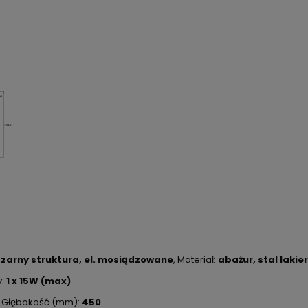
zarny struktura, el. mosiądzowane
, Materiał:
abażur, stal laki
y:
1 x 15W (max)
, Głębokość (mm):
450