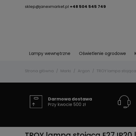
sklep@janexmarket.pl
+48 504 545 749
Lampy wewnętrzne
Oświetlenie ogrodowe
Strona główna
Marki
Argon
TROY lampa stojąca 
Darmowa dostawa
Przy kwocie 500 zł
TROY lampa stojąca E27 IP20 