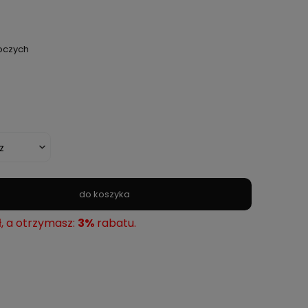
boczych
do koszyka
ł, a otrzymasz:
3%
rabatu.