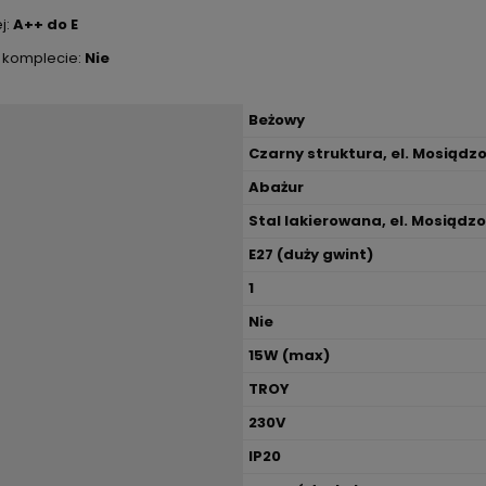
j:
A++ do E
w komplecie:
Nie
Beżowy
Czarny struktura, el. Mosiąd
Abażur
Stal lakierowana, el. Mosiąd
E27 (duży gwint)
1
Nie
15W (max)
TROY
230V
IP20