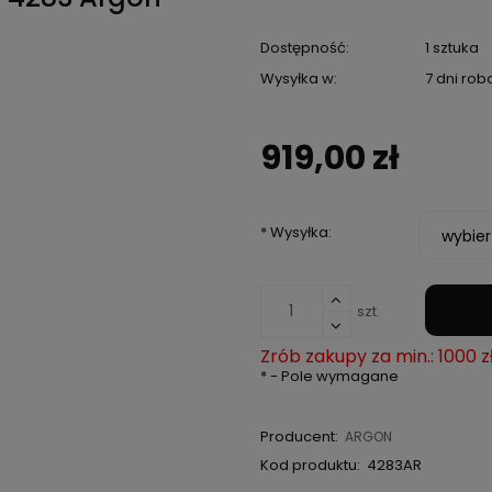
Dostępność:
1 sztuka
Wysyłka w:
7 dni ro
919,00 zł
*
Wysyłka:
szt.
Zrób zakupy za min.: 1000 z
*
- Pole wymagane
Producent:
ARGON
Kod produktu:
4283AR