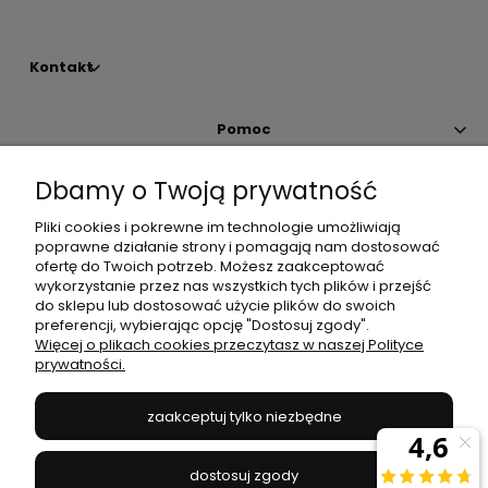
Kontakt
Pomoc
Dbamy o Twoją prywatność
Moje konto
Pliki cookies i pokrewne im technologie umożliwiają
poprawne działanie strony i pomagają nam dostosować
Płatności i dostawa
ofertę do Twoich potrzeb. Możesz zaakceptować
wykorzystanie przez nas wszystkich tych plików i przejść
do sklepu lub dostosować użycie plików do swoich
Informacje
preferencji, wybierając opcję "Dostosuj zgody".
Więcej o plikach cookies przeczytasz w naszej Polityce
prywatności.
O nas
zaakceptuj tylko niezbędne
JANEX
// ul. Przemysłowa 11a, 75-216 Koszalin //
NIP
669-050-03-43
dostosuj zgody
//
Tel.:
504 545 749
//
E-mail:
sklep@janexmarket.pl