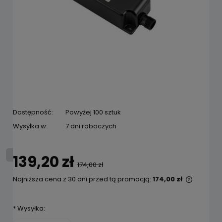
Dostępność:
Powyżej 100 sztuk
Wysyłka w:
7 dni roboczych
139,20 zł
174,00 zł
Najniższa cena z 30 dni przed tą promocją:
174,00 zł
Jeżeli 
niż 30 d
*
Wysyłka:
cena od
pojawił 