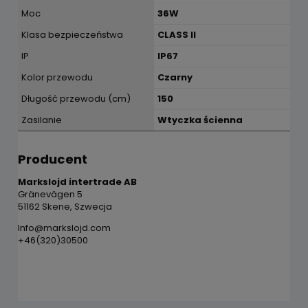
Moc
36W
Klasa bezpieczeństwa
CLASS II
IP
IP67
Kolor przewodu
Czarny
Długość przewodu (cm)
150
Zasilanie
Wtyczka ścienna
Producent
Markslojd intertrade AB
Gränevägen 5
51162 Skene, Szwecja
Info@markslojd.com
+46(320)30500