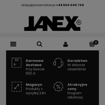
sklep@janexmarket.pl
+48 504 545 749
Darmowa
Doradztwo
dostawa
W doborze
Przy kwocie
oświetlenia
500 zł
Magazyn
Atrakcyjne
Produkty z
ceny
wysyłką 24h
Program
rabatowy