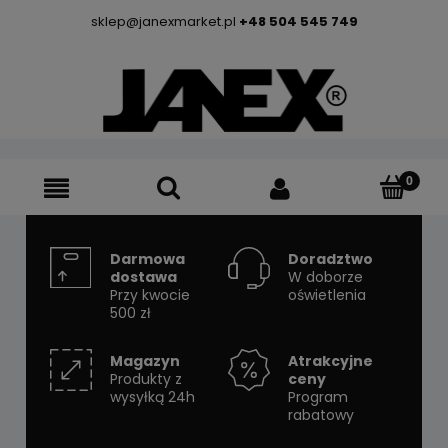
sklep@janexmarket.pl
+48 504 545 749
Darmowa
Doradztwo
dostawa
W doborze
Przy kwocie
oświetlenia
500 zł
Magazyn
Atrakcyjne
Produkty z
ceny
wysyłką 24h
Program
rabatowy