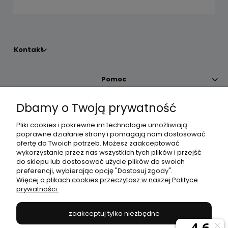
Kontakt
Pomoc
Dbamy o Twoją prywatność
Moje konto
Pliki cookies i pokrewne im technologie umożliwiają
poprawne działanie strony i pomagają nam dostosować
Płatności i dostawa
ofertę do Twoich potrzeb. Możesz zaakceptować
wykorzystanie przez nas wszystkich tych plików i przejść
do sklepu lub dostosować użycie plików do swoich
Informacje
preferencji, wybierając opcję "Dostosuj zgody".
Więcej o plikach cookies przeczytasz w naszej Polityce
prywatności.
O nas
zaakceptuj tylko niezbędne