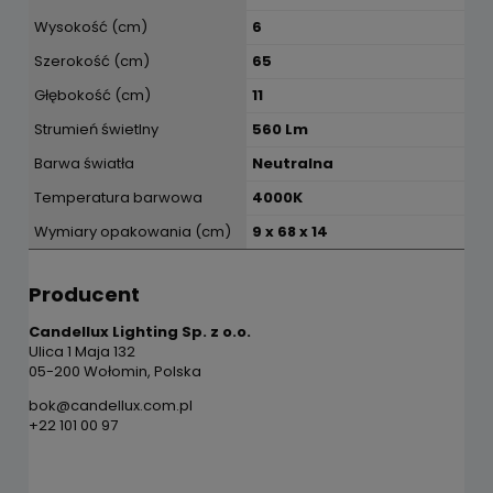
Wysokość (cm)
6
Szerokość (cm)
65
Głębokość (cm)
11
Strumień świetlny
560 Lm
Barwa światła
Neutralna
Temperatura barwowa
4000K
Wymiary opakowania (cm)
9 x 68 x 14
Producent
Candellux Lighting Sp. z o.o.
Ulica 1 Maja 132
05-200 Wołomin, Polska
bok@candellux.com.pl
+22 101 00 97