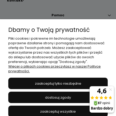
Kontakt
Pomoc
Dbamy o Twoją prywatność
Moje konto
Pliki cookies i pokrewne im technologie umożliwiają
poprawne działanie strony i pomagają nam dostosować
Płatności i dostawa
ofertę do Twoich potrzeb. Możesz zaakceptować
wykorzystanie przez nas wszystkich tych plików i przejść
do sklepu lub dostosować użycie plików do swoich
Informacje
preferencji, wybierając opcję "Dostosuj zgody".
Więcej o plikach cookies przeczytasz w naszej Polityce
prywatności.
O nas
zaakceptuj tylko niezbędne
JANEX
// ul. Przemysłowa 11a, 75-216 Koszalin //
NIP
669-050-03-43
dostosuj zgody
//
Tel.:
504 545 749
//
E-mail:
sklep@janexmarket.pl
zaakceptuj wszystkie