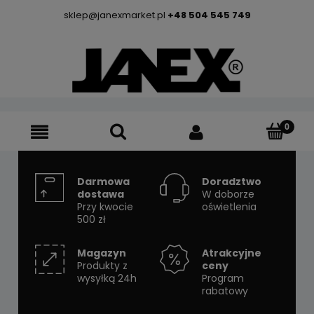
sklep@janexmarket.pl
+48 504 545 749
Darmowa
Doradztwo
dostawa
W doborze
Przy kwocie
oświetlenia
500 zł
Magazyn
Atrakcyjne
Produkty z
ceny
wysyłką 24h
Program
rabatowy