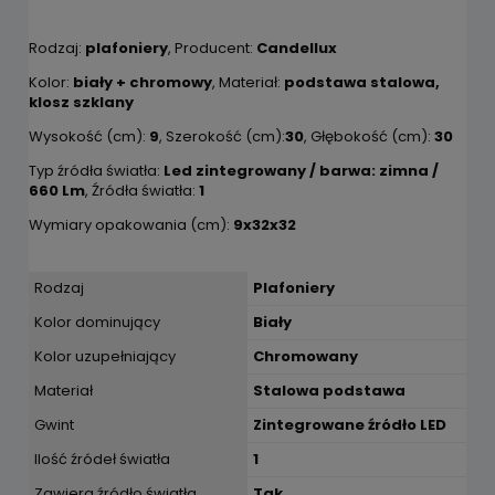
Rodzaj:
plafoniery
, Producent:
Candellux
Kolor:
biały + chromowy
, Materiał:
podstawa stalowa,
klosz szklany
Wysokość (cm):
9
, Szerokość (cm):
30
, Głębokość (cm):
30
Typ źródła światła:
Led zintegrowany / barwa: zimna /
660 Lm
, Źródła światła:
1
Wymiary opakowania (cm):
9x32x32
Rodzaj
Plafoniery
Kolor dominujący
Biały
Kolor uzupełniający
Chromowany
Materiał
Stalowa podstawa
Gwint
Zintegrowane źródło LED
Ilość źródeł światła
1
Zawiera źródło światła
Tak