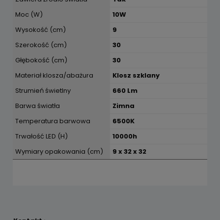
Moc (W)
10W
Wysokość (cm)
9
Szerokość (cm)
30
Głębokość (cm)
30
Materiał klosza/abażura
Klosz szklany
Strumień świetlny
660 Lm
Barwa światła
Zimna
Temperatura barwowa
6500K
Trwałość LED (H)
10000h
Wymiary opakowania (cm)
9 x 32 x 32