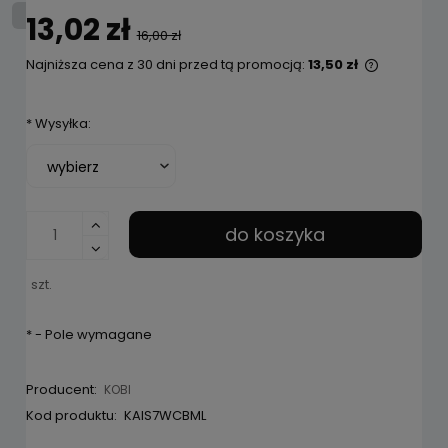
13,02 zł
16,00 zł
Najniższa cena z 30 dni przed tą promocją:
13,50 zł
Jeżeli pr
niż 30 dni
*
Wysyłka:
cena od 
pojawił s
do koszyka
szt.
*
- Pole wymagane
Producent:
KOBI
Kod produktu:
KAIS7WCBML