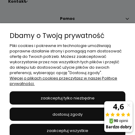
Kontakt
Pomoc
Dbamy o Twoją prywatność
Moje konto
Pliki cookies i pokrewne im technologie umożliwiają
poprawne działanie strony i pomagają nam dostosować
Płatności i dostawa
ofertę do Twoich potrzeb. Możesz zaakceptować
wykorzystanie przez nas wszystkich tych plików i przejść
do sklepu lub dostosować użycie plików do swoich
Informacje
preferencji, wybierając opcję "Dostosuj zgody".
Więcej o plikach cookies przeczytasz w naszej Polityce
prywatności.
O nas
zaakceptuj tylko niezbędne
JANEX
// ul. Przemysłowa 11a, 75-216 Koszalin //
NIP
669-050-03-43
dostosuj zgody
//
Tel.:
504 545 749
//
E-mail:
sklep@janexmarket.pl
zaakceptuj wszystkie