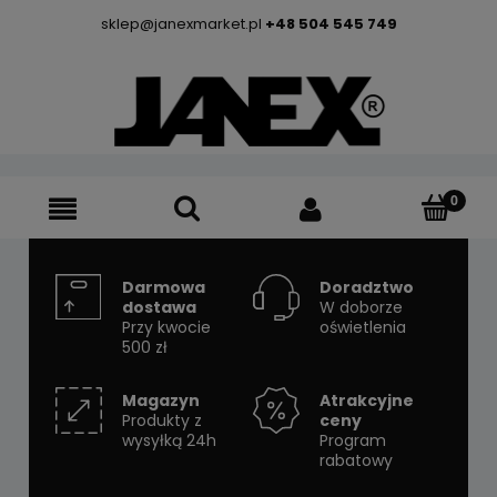
sklep@janexmarket.pl
+48 504 545 749
Darmowa
Doradztwo
dostawa
W doborze
Przy kwocie
oświetlenia
500 zł
Magazyn
Atrakcyjne
Produkty z
ceny
wysyłką 24h
Program
rabatowy