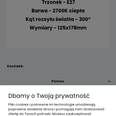
Trzonek - E27
Barwa - 2700K ciepła
Kąt rozsyłu światła - 300°
Wymiary - 125x178mm
Kontakt
Pomoc
Dbamy o Twoją prywatność
Moje konto
Pliki cookies i pokrewne im technologie umożliwiają
poprawne działanie strony i pomagają nam dostosować
Płatności i dostawa
ofertę do Twoich potrzeb. Możesz zaakceptować