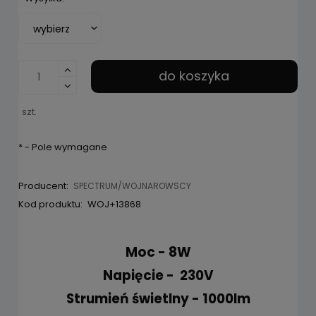
pojawił s
do koszyka
szt.
*
- Pole wymagane
Producent:
SPECTRUM/WOJNAROWSCY
Kod produktu:
WOJ+13868
Moc - 8W
Napięcie - 230V
Strumień świetlny - 1000lm