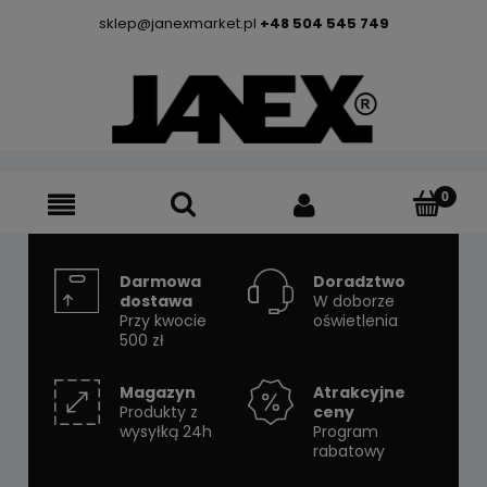
sklep@janexmarket.pl
+48 504 545 749
Darmowa
Doradztwo
dostawa
W doborze
Przy kwocie
oświetlenia
500 zł
Magazyn
Atrakcyjne
Produkty z
ceny
wysyłką 24h
Program
rabatowy