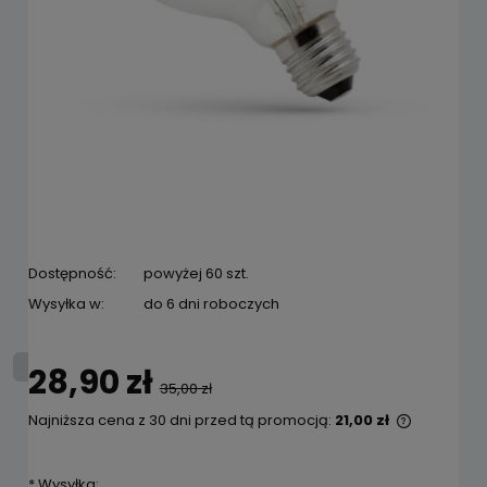
Dostępność:
powyżej 60 szt.
Wysyłka w:
do 6 dni roboczych
28,90 zł
35,00 zł
Najniższa cena z 30 dni przed tą promocją:
21,00 zł
Jeżeli pr
niż 30 dni
*
Wysyłka:
cena od 