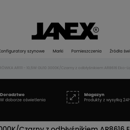
Konfiguratory szynowe
Marki
Pomieszczenia
Źródła świ
RÓWKA AR111 - 10,5W GU10 3000K/Czarny z odbłyśnikiem AR8616 Eko-Li
Doradztwo
Magazyn
W doborze oświetlenia
Produkty z wysyłką 24
000K/Czarny z odbłyśnikiem AR8616 E