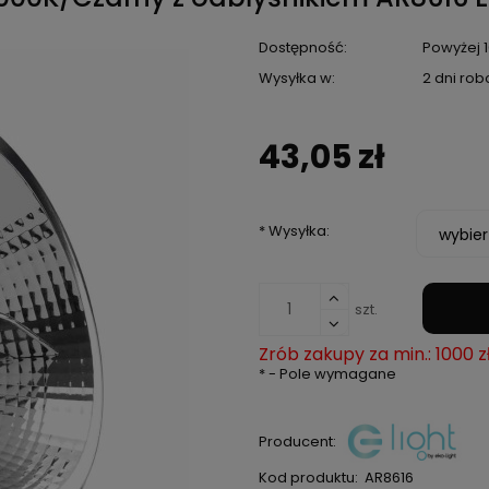
Dostępność:
Powyżej 1
Wysyłka w:
2 dni rob
43,05 zł
*
Wysyłka:
szt.
Zrób zakupy za min.: 1000 z
*
- Pole wymagane
Producent:
Kod produktu:
AR8616