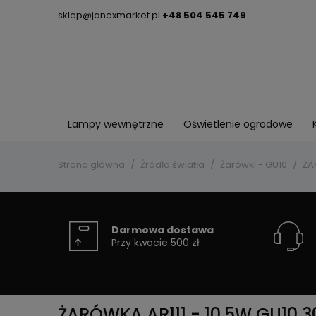
sklep@janexmarket.pl
+48 504 545 749
Lampy wewnętrzne
Oświetlenie ogrodowe
Strona główna
Źródła światła
Żarówki - GU10
ŻA
Darmowa dostawa
Przy kwocie 500 zł
ŻARÓWKA AR111 - 10,5W GU10 3