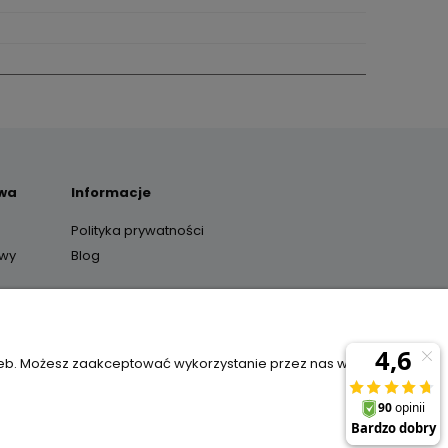
awa
Informacje
Polityka prywatności
awy
Blog
y
zeb. Możesz zaakceptować wykorzystanie przez nas wszystkich
il:
sklep@janexmarket.pl