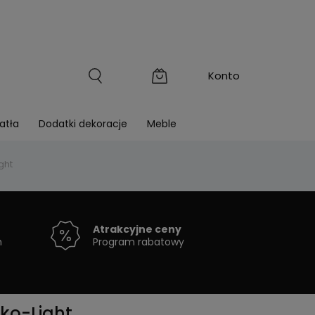
atła
Dodatki dekoracje
Meble
ght
Atrakcyjne ceny
h
Program rabatowy
ko-Light