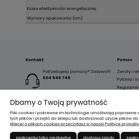
Klasa efektywności energetycznej
Wymiary opakowania (cm)
Kontakt
Pomoc
Potrzebujesz pomocy? Zadzwoń!
Zwroty i r
504 545 749
Pytania i 
Regulamin
Dbamy o Twoją prywatność
Pliki cookies i pokrewne im technologie umożliwiają poprawne
tych plików i przejść do sklepu lub dostosować użycie plików do
Więcej o plikach cookies przeczytasz w naszej Polityce prywatn
JANEX
// ul. Przemysłowa 
zaakceptuj tylko niezbędne
dostosuj zgody
zaakc