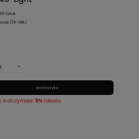
00 sztuk
ocze (TK i MIL)
do koszyka
ł, a otrzymasz:
3%
rabatu.