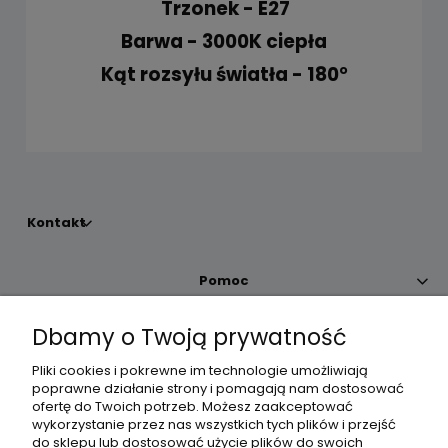
Trzonek - E27
Barwa - 3000K ciepła
Kąt rozsyłu światła - 180°
Kontakt
Pomoc
Dbamy o Twoją prywatność
Moje konto
Pliki cookies i pokrewne im technologie umożliwiają
poprawne działanie strony i pomagają nam dostosować
Płatności i dostawa
ofertę do Twoich potrzeb. Możesz zaakceptować
wykorzystanie przez nas wszystkich tych plików i przejść
do sklepu lub dostosować użycie plików do swoich