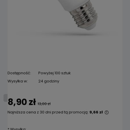
Dostępność:
Powyżej 100 sztuk
Wysyłka w:
24 godziny
8,90 zł
13,00 zł
Najniższa cena z 30 dni przed tą promocją:
9,66 zł
Jeżeli pro
niż 30 dni
*
Wysyłka:
cena od m