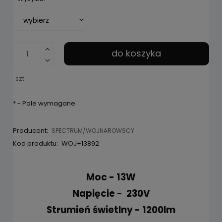
pojawił si
do koszyka
szt.
*
- Pole wymagane
Producent:
SPECTRUM/WOJNAROWSCY
Kod produktu:
WOJ+13892
Moc - 13W
Napięcie - 230V
Strumień świetlny - 1200lm