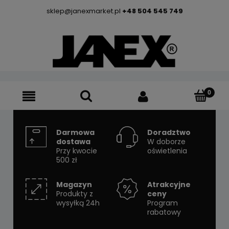
sklep@janexmarket.pl
+48 504 545 749
Darmowa
Doradztwo
dostawa
W doborze
Przy kwocie
oświetlenia
500 zł
Magazyn
Atrakcyjne
Produkty z
ceny
wysyłką 24h
Program
rabatowy