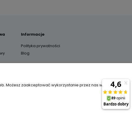
awa
Informacje
Polityka prywatności
awy
Blog
y
zeb. Możesz zaakceptować wykorzystanie przez nas wszystkich
il:
sklep@janexmarket.pl