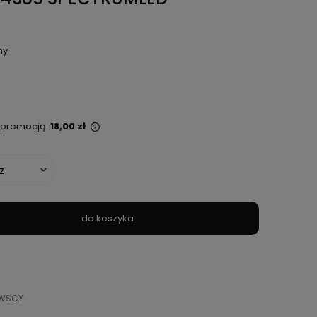
ny
ą promocją:
18,00 zł
 sprzedawany krócej
ana jest najniższa
kiedy produkt
daży.
do koszyka
WSCY