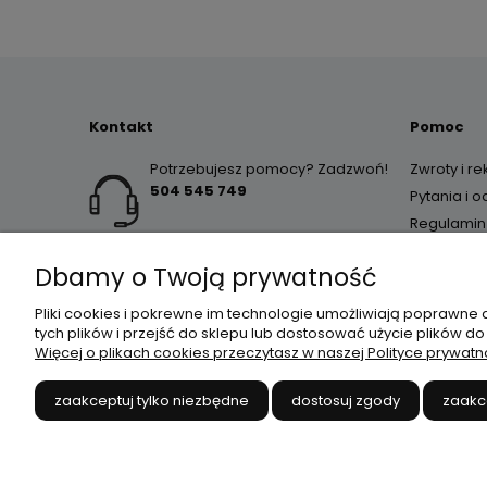
Kontakt
Pomoc
Potrzebujesz pomocy? Zadzwoń!
Zwroty i r
504 545 749
Pytania i 
Regulamin
Dbamy o Twoją prywatność
Pliki cookies i pokrewne im technologie umożliwiają poprawne
tych plików i przejść do sklepu lub dostosować użycie plików do
Więcej o plikach cookies przeczytasz w naszej Polityce prywatn
JANEX
// ul. Przemysłowa 
zaakceptuj tylko niezbędne
dostosuj zgody
zaakc