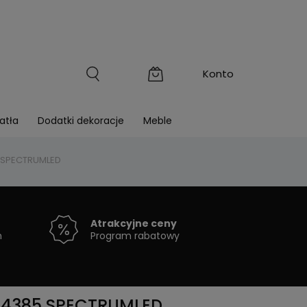
atła
Dodatki dekoracje
Meble
5 SPECTRUMLED
Atrakcyjne ceny
h
Program rabatowy
14385 SPECTRUMLED