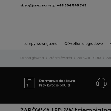
sklep@janexmarket.pl
+48 504 545 749
Lampy wewnętrzne
Oświetlenie ogrodowe
Strona główna
Źródła światła
Żarówki - GU10
ŻA
Darmowa dostawa
Przy kwocie 500 zł
ŻARÓWKA LED 6W ściemnialna