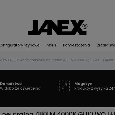
Konfiguratory szynowe
Marki
Pomieszczenia
Źródła świ
RÓWKA LED 6W ściemnialna neutralna 480LM 4000K GU10 WOJ+1438
Doradztwo
Magazyn
W doborze oświetlenia
Produkty z wysyłką 24
 neutralna 480LM 4000K GU10 WOJ+