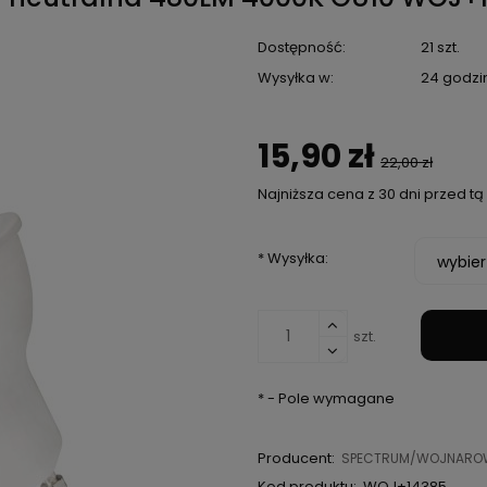
Dostępność:
21 szt.
Wysyłka w:
24 godzi
15,90 zł
22,00 zł
Najniższa cena z 30 dni przed t
Jeżeli produkt jest
*
Wysyłka:
niż 30 dni, wyświetl
cena od momentu, 
pojawił się w sprze
szt.
*
- Pole wymagane
Producent:
SPECTRUM/WOJNARO
Kod produktu:
WOJ+14385