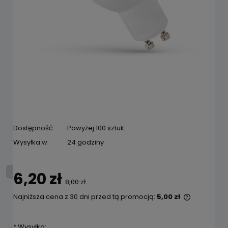
Dostępność:
Powyżej 100 sztuk
Wysyłka w:
24 godziny
6,20 zł
8,00 zł
Najniższa cena z 30 dni przed tą promocją:
5,00 zł
Jeżeli pro
niż 30 dni
*
Wysyłka:
cena od m