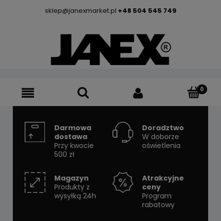
sklep@janexmarket.pl
+48 504 545 749
Darmowa
Doradztwo
dostawa
W doborze
Przy kwocie
oświetlenia
500 zł
Magazyn
Atrakcyjne
Produkty z
ceny
wysyłką 24h
Program
rabatowy