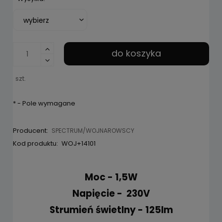
pojawił si
do koszyka
szt.
*
- Pole wymagane
Producent:
SPECTRUM/WOJNAROWSCY
Kod produktu:
WOJ+14101
Moc - 1,5W
Napięcie - 230V
Strumień świetlny - 125lm