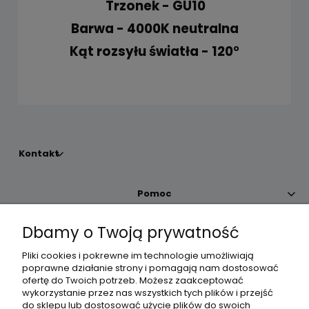
Trzonek - GU10
Barwa - 4000K neutralna
Kąt rozsyłu światła - 120°
Kontakt
Pomoc
Dbamy o Twoją prywatność
Moje konto
Pliki cookies i pokrewne im technologie umożliwiają
poprawne działanie strony i pomagają nam dostosować
Płatności i dostawa
ofertę do Twoich potrzeb. Możesz zaakceptować
wykorzystanie przez nas wszystkich tych plików i przejść
do sklepu lub dostosować użycie plików do swoich