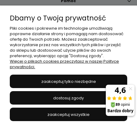
Pomoc
Dbamy o Twoją prywatność
Moje konto
Pliki cookies i pokrewne im technologie umożliwiają
poprawne działanie strony i pomagają nam dostosować
Płatności i dostawa
ofertę do Twoich potrzeb. Możesz zaakceptować
wykorzystanie przez nas wszystkich tych plików i przejść
do sklepu lub dostosować użycie plików do swoich
Informacje
preferencji, wybierając opcję "Dostosuj zgody".
Więcej o plikach cookies przeczytasz w naszej Polityce
prywatności.
O nas
zaakceptuj tylko niezbędne
JANEX
// ul. Przemysłowa 11a, 75-216 Koszalin //
NIP
669-050-03-43
dostosuj zgody
//
Tel.:
504 545 749
//
E-mail:
sklep@janexmarket.pl
zaakceptuj wszystkie
pokaż pełną wersję strony