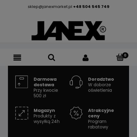
sklep@janexmarket.pl
+48 504 545 749
Darmowa
Doradztwo
dostawa
W doborze
Przy kwocie
oświetlenia
500 zł
Magazyn
Atrakcyjne
Produkty z
ceny
wysyłką 24h
Program
rabatowy