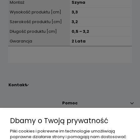
Montaż
Szyna
Wysokość produktu [cm]
3,3
Szerokość produktu [cm]
3,2
Długość produktu [cm]
0,5 ~ 3,2
Gwarancja
2 Lata
Kontakt
Pomoc
Dbamy o Twoją prywatność
Moje konto
Pliki cookies i pokrewne im technologie umożliwiają
poprawne działanie strony i pomagają nam dostosować
Płatności i dostawa