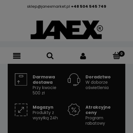
sklep@janexmarket.pl
+48 504 545 749
Darmowa
Doradztwo
dostawa
W doborze
Przy kwocie
oświetlenia
500 zł
Magazyn
Atrakcyjne
Produkty z
ceny
wysyłką 24h
Program
rabatowy