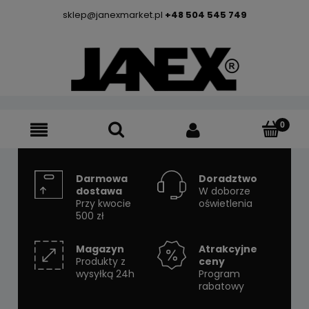
sklep@janexmarket.pl
+48 504 545 749
Darmowa
Doradztwo
dostawa
W doborze
Przy kwocie
oświetlenia
500 zł
Magazyn
Atrakcyjne
Produkty z
ceny
wysyłką 24h
Program
rabatowy