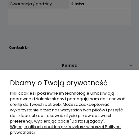
Gwarancja / godziny
2 lata
Kontakt
Pomoc
Dbamy o Twoją prywatność
Moje konto
Pliki cookies i pokrewne im technologie umożliwiają
poprawne działanie strony i pomagają nam dostosować
Płatności i dostawa
ofertę do Twoich potrzeb. Możesz zaakceptować
wykorzystanie przez nas wszystkich tych plików i przejść
do sklepu lub dostosować użycie plików do swoich
Informacje
preferencji, wybierając opcję "Dostosuj zgody".
Więcej o plikach cookies przeczytasz w naszej Polityce
prywatności.
O nas