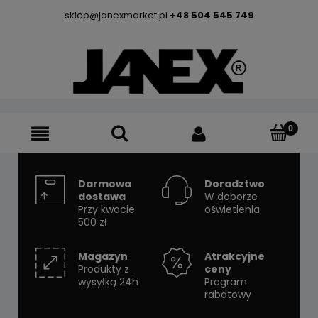
sklep@janexmarket.pl
+48 504 545 749
Darmowa
Doradztwo
dostawa
W doborze
Przy kwocie
oświetlenia
500 zł
Magazyn
Atrakcyjne
Produkty z
ceny
wysyłką 24h
Program
rabatowy