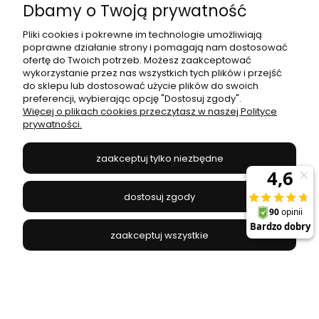
Dbamy o Twoją prywatność
Pliki cookies i pokrewne im technologie umożliwiają
poprawne działanie strony i pomagają nam dostosować
ofertę do Twoich potrzeb. Możesz zaakceptować
wykorzystanie przez nas wszystkich tych plików i przejść
do sklepu lub dostosować użycie plików do swoich
Reflektor MICA BLACK ZOOM track light 1xGU10 1
preferencji, wybierając opcję "Dostosuj zgody".
fazowy | ML7369 Milagro
Więcej o plikach cookies przeczytasz w naszej Polityce
prywatności.
MILAGRO - ML7369
39,00 zł
zaakceptuj tylko niezbędne
do koszyka
dostosuj zgody
zaakceptuj wszystkie