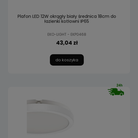
Plafon LED 12W okrągły biały średnica 18cm do
łazienki kotłowni IP65
EKO-LIGHT - EKP0468
43,04 zł
do koszyka