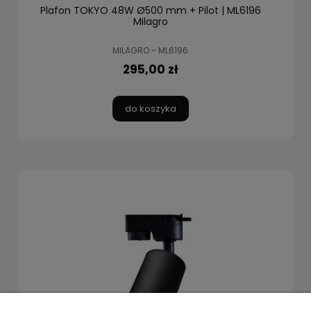
Plafon TOKYO 48W Ø500 mm + Pilot | ML6196
Milagro
MILAGRO - ML6196
295,00 zł
do koszyka