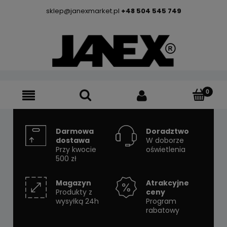
sklep@janexmarket.pl
+48 504 545 749
Darmowa
Doradztwo
dostawa
W doborze
Przy kwocie
oświetlenia
500 zł
Magazyn
Atrakcyjne
Produkty z
ceny
wysyłką 24h
Program
rabatowy