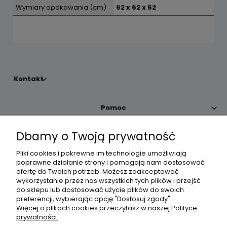
Wymiary opakowania (cm)
62 x 62 x 52
Kontakt
Pomoc
Dbamy o Twoją prywatność
Moje konto
Pliki cookies i pokrewne im technologie umożliwiają
poprawne działanie strony i pomagają nam dostosować
Płatności i dostawa
ofertę do Twoich potrzeb. Możesz zaakceptować
wykorzystanie przez nas wszystkich tych plików i przejść
do sklepu lub dostosować użycie plików do swoich
Informacje
preferencji, wybierając opcję "Dostosuj zgody".
Więcej o plikach cookies przeczytasz w naszej Polityce
prywatności.
O nas