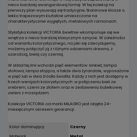
nieco bardziej awangardową formę. W tej kolekcji na
pierwszy plan wysuwają się tradycyjne, tkaninowe klosze o
lekko trapezowym kształcie umieszczone na
charakterystycznie wygiętych, metalowych ramionach.
Stylistyka kolekcji VICTORIA świetnie wkomponuje się we
wnętrza o nieco bardziej klasycznym sznycie. W zależności
od wariantu kolorystycznego, na jaki się zdecydujemy,
możemy połączyć ją z różnymi odcieniami drewna, z
szarością, bielą czy czernią.
W skład tej linii wchodzi pięć elementów: kinkiet, lampa
stołowa, lampa stojąca, a także dwa żyrandole, wyposażone
w pięć lub w dwa źródła światła. Każdy z nich jest dostępny w
trzech wersjach kolorystycznych: w połączeniu bieli ze
srebrem, czerni ze złotem oraz w zestawieniu butelkowej
zieleni z mosiądzem.
Kolekcja VICTORIA od marki MiLAGRO jest objęta 24-
miesięcznym okresem gwarancji.
Kolor dominujący
Czarny
Materiał
Metal