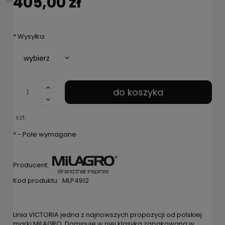
405,00 zł
*
Wysyłka:
do koszyka
szt.
*
- Pole wymagane
Producent:
Kod produktu:
MLP4912
Linia VICTORIA jedna z najnowszych propozycji od polskiej
marki MiLAGRO. Dominuje w niej klasyka zapakowana w