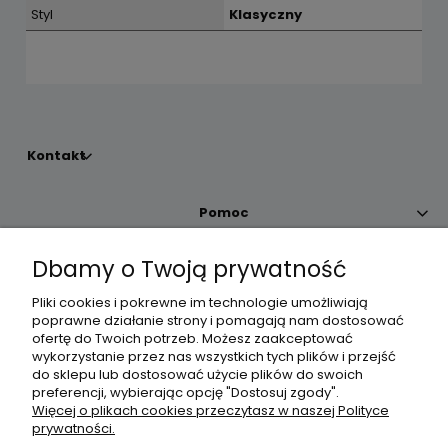
Styl
Klasyczny
Kontakt
Pomoc
Dbamy o Twoją prywatność
Moje konto
Pliki cookies i pokrewne im technologie umożliwiają
poprawne działanie strony i pomagają nam dostosować
Płatności i dostawa
ofertę do Twoich potrzeb. Możesz zaakceptować
wykorzystanie przez nas wszystkich tych plików i przejść
do sklepu lub dostosować użycie plików do swoich
Informacje
preferencji, wybierając opcję "Dostosuj zgody".
Więcej o plikach cookies przeczytasz w naszej Polityce
prywatności.
O nas