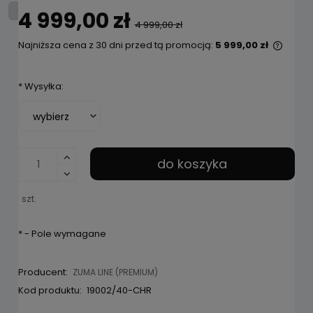
4 999,00 zł
4 999,00 zł
Najniższa cena z 30 dni przed tą promocją:
5 999,00 zł
Jeżel
niż 3
*
Wysyłka:
cena 
pojaw
do koszyka
szt.
*
- Pole wymagane
Producent:
ZUMA LINE (PREMIUM)
Kod produktu:
19002/40-CHR