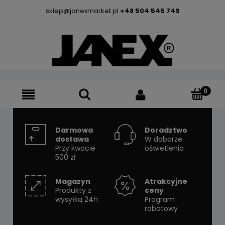
sklep@janexmarket.pl
+48 504 545 749
Darmowa
Doradztwo
dostawa
W doborze
Przy kwocie
oświetlenia
500 zł
Magazyn
Atrakcyjne
Produkty z
ceny
wysyłką 24h
Program
rabatowy