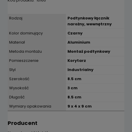
Kod produktu:
10160
Rodzaj
Podtynkowy łącznik
narożny, wewnętrzny
Kolor dominujący
Czarny
Materiał
Aluminium
Metoda montażu
Montaż podtynkowy
Pomieszczenie
Korytarz
Styl
Industrialny
Szerokość
8.5 cm
Wysokość
3 cm
Długość
8.5 cm
Wymiary opakowania
9 x 4 x 9 cm
Producent