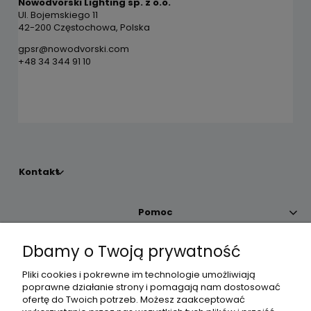
Nowodvorski Lighting sp. z o.o.
Ul. Bojemskiego 11
42-200 Częstochowa, Polska
gpsr@nowodvorski.com
+48 34 344 91 10
Kontakt
Pomoc
Dbamy o Twoją prywatność
Moje konto
Pliki cookies i pokrewne im technologie umożliwiają
poprawne działanie strony i pomagają nam dostosować
Płatności i dostawa
ofertę do Twoich potrzeb. Możesz zaakceptować