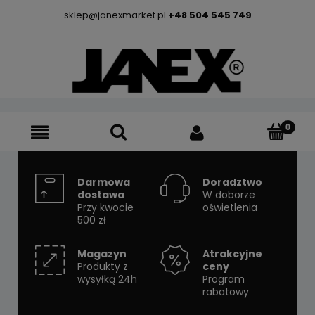
sklep@janexmarket.pl
+48 504 545 749
Darmowa
Doradztwo
dostawa
W doborze
Przy kwocie
oświetlenia
500 zł
Magazyn
Atrakcyjne
Produkty z
ceny
wysyłką 24h
Program
rabatowy