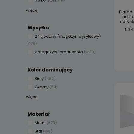
Na korytarz
(111)
więcej
Plafon
neutr
natynk
Wysyłka
LIGH
24 godziny (magazyn wysyłkowy)
(478)
z magazynu producenta
(1230)
Kolor dominujący
Biały
(482)
Czarny
(511)
więcej
Materiał
Metal
(678)
Stal
(190)