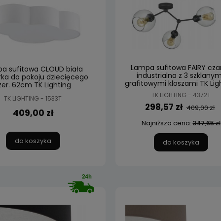
Lampa sufitowa FAIRY cza
a sufitowa CLOUD biała
industrialna z 3 szklanym
ka do pokoju dziecięcego
grafitowymi kloszami TK Lig
zer. 62cm TK Lighting
TK LIGHTING - 4372T
TK LIGHTING - 1533T
298,57 zł
409,00 zł
409,00 zł
Najniższa cena:
347,65 zł
do koszyka
do koszyka