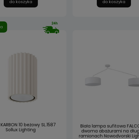
do koszyka
do koszyka
ja
 KARBON 10 beżowy SL.1587
Biała lampa sufitowa FALC
Sollux Lighting
dwoma abażurami na dług
ramionach Nowodvorski Lig