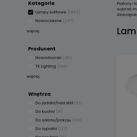
Kategorie
Plafony i
wybrać mo
Lampy sufitowe
(1454)
dziecięce
Nowoczesne
(247)
Lam
więcej
Producent
Nowodvorski
(381)
TK Lighting
(308)
więcej
Wnętrza
Do jadalni/nad stół
(83)
Do kuchni
(91)
Do salonu/pokoju
(138)
Do sypialni
(137)