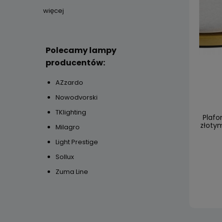
więcej
Polecamy lampy
producentów:
AZzardo
Nowodvorski
TKlighting
Plafo
złoty
Milagro
Light Prestige
Sollux
Zuma Line