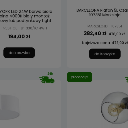
BARCELONA Plafon 5L Cza
 YORK LED 24W barwa biała
107351 Markslojd
alna 4000K biały montaż
owy lub podtynkowy Light
Prestige
MARKSLOJD - 107351
T PRESTIGE - LP-330/1C 4WH
382,40 zł
478,00 zł
194,00 zł
Najniższa cena:
478,00 zł
do koszyka
do koszyka
promocja