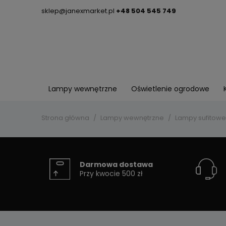
sklep@janexmarket.pl
+48 504 545 749
Lampy wewnętrzne
Oświetlenie ogrodowe
Strona główna
Lampy wewnętrzne
Lampy sufitowe
Darmowa dostawa
Przy kwocie 500 zł