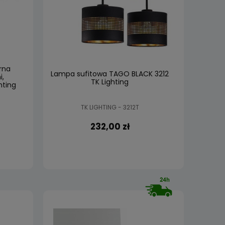
rna
Lampa sufitowa TAGO BLACK 3212
i,
TK Lighting
hting
TK LIGHTING - 3212T
232,00 zł