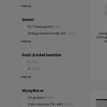
więcej
Gwint
E27 (duży gwint)
(310)
Zintegrowane źródło LED
(322)
Lamp
chmur
s
więcej
Ilość źródeł światła
1
(395)
3
(246)
więcej
Wysyłka w
24 godziny
(589)
2 dni robocze (TK i MIL)
(430)