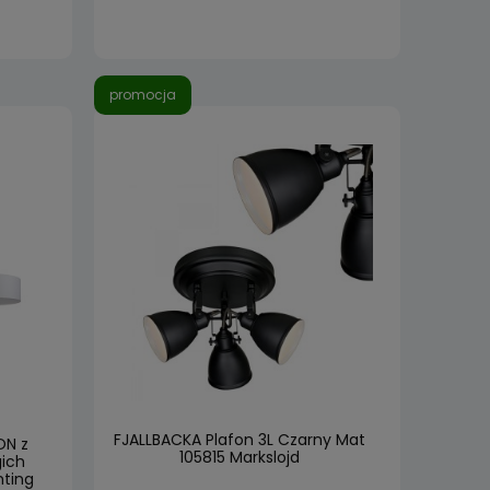
promocja
FJALLBACKA Plafon 3L Czarny Mat
ON z
105815 Markslojd
ich
hting