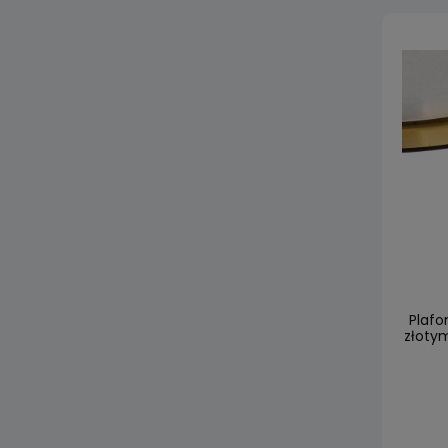
Plafo
złoty