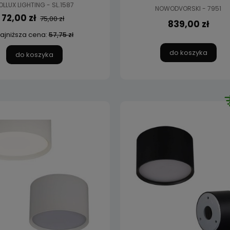
OLLUX LIGHTING - SL.1587
NOWODVORSKI - 7951
72,00 zł
75,00 zł
839,00 zł
ajniższa cena:
57,75 zł
do koszyka
do koszyka