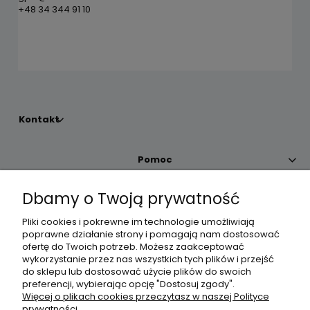
+48 34 344 91 10
Kontakt
Pomoc
Dbamy o Twoją prywatność
Moje konto
Pliki cookies i pokrewne im technologie umożliwiają
poprawne działanie strony i pomagają nam dostosować
Płatności i dostawa
ofertę do Twoich potrzeb. Możesz zaakceptować
wykorzystanie przez nas wszystkich tych plików i przejść
do sklepu lub dostosować użycie plików do swoich
Informacje
preferencji, wybierając opcję "Dostosuj zgody".
Więcej o plikach cookies przeczytasz w naszej Polityce
prywatności.