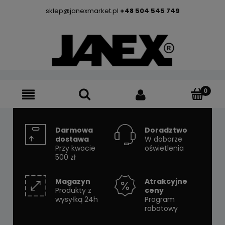
sklep@janexmarket.pl
+48 504 545 749
Darmowa
Doradztwo
dostawa
W doborze
Przy kwocie
oświetlenia
500 zł
Magazyn
Atrakcyjne
Produkty z
ceny
wysyłką 24h
Program
rabatowy