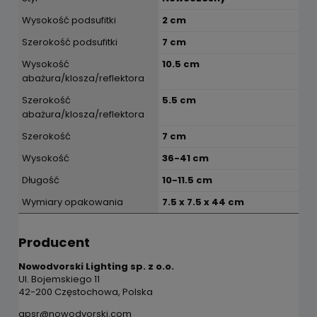
Wysokość podsufitki
2 cm
Szerokość podsufitki
7 cm
Wysokość
10.5 cm
abażura/klosza/reflektora
Szerokość
5.5 cm
abażura/klosza/reflektora
Szerokość
7 cm
Wysokość
36-41 cm
Długość
10-11.5 cm
Wymiary opakowania
7.5 x 7.5 x 44 cm
Producent
Nowodvorski Lighting sp. z o.o.
Ul. Bojemskiego 11
42-200 Częstochowa, Polska
gpsr@nowodvorski.com