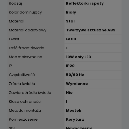
Rodzaj
Reflektorki i spoty
Kolor dominujący
Biały
Materiał
Stal
Materiał dodatkowy
Tworzywo sztuczne ABS
Gwint
GU10
Ilość źródeł światła
1
Moc maksymalna
10W only LED
IP
IP20
Częstotliwość
50/60 Hz
Źródła światła
Wymienne
Zawiera źródło światła
Nie
Klasa ochroności
I
Metoda montażu
Mostek
Pomieszczenie
Korytarz
Styl
Nowoczesny