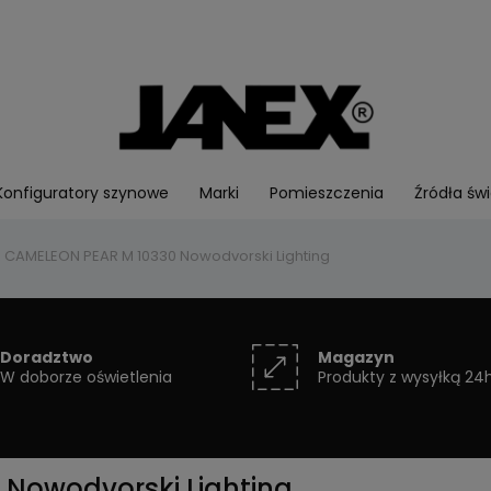
Konfiguratory szynowe
Marki
Pomieszczenia
Źródła świ
z CAMELEON PEAR M 10330 Nowodvorski Lighting
Doradztwo
Magazyn
W doborze oświetlenia
Produkty z wysyłką 24
 Nowodvorski Lighting