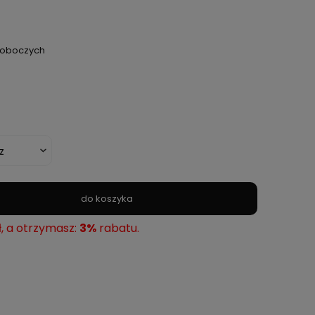
 roboczych
do koszyka
ł, a otrzymasz:
3%
rabatu.