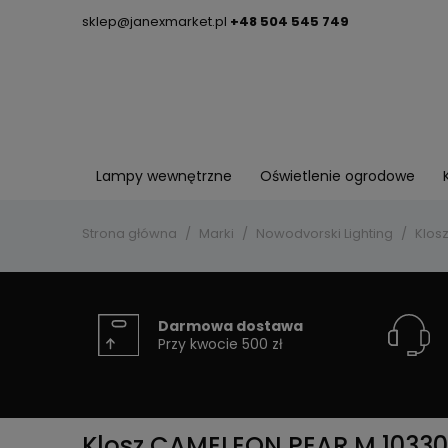
sklep@janexmarket.pl
+48 504 545 749
Lampy wewnętrzne
Oświetlenie ogrodowe
Strona główna
Marki
Nowodvorski Lighting
Klos
Darmowa dostawa
Przy kwocie 500 zł
Klosz CAMELEON PEAR M 10330