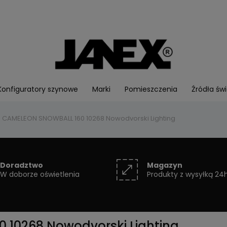
Konfiguratory szynowe
Marki
Pomieszczenia
Źródła świ
z CAMELEON SNOWBALL 160 10268 Nowodvorski Lighting
Doradztwo
Magazyn
W doborze oświetlenia
Produkty z wysyłką 24
 10268 Nowodvorski Lighting