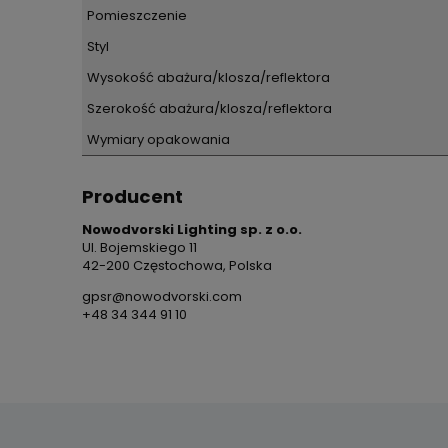
Pomieszczenie
Styl
Wysokość abażura/klosza/reflektora
Szerokość abażura/klosza/reflektora
Wymiary opakowania
Producent
Nowodvorski Lighting sp. z o.o.
Ul. Bojemskiego 11
42-200 Częstochowa, Polska
gpsr@nowodvorski.com
+48 34 344 91 10