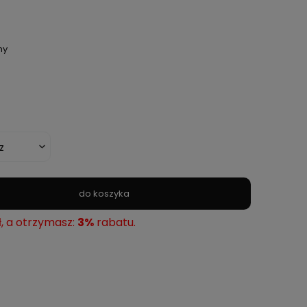
ny
do koszyka
ł, a otrzymasz:
3%
rabatu.