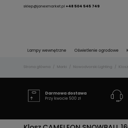
sklep@janexmarket.pl
+48 504 545 749
Lampy wewnętrzne
Oświetlenie ogrodowe
Strona główna
Marki
Nowodvorski Lighting
Klos
Darmowa dostawa
Przy kwocie 500 zł
Klosz CAMELEON SNOWBALL 160