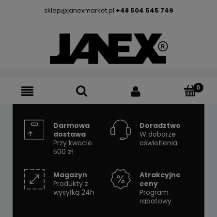
sklep@janexmarket.pl
+48 504 545 749
Darmowa
Doradztwo
dostawa
W doborze
Przy kwocie
oświetlenia
500 zł
Magazyn
Atrakcyjne
Produkty z
ceny
wysyłką 24h
Program
rabatowy