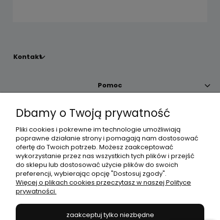
Kontakt
Pomoc
Dbamy o Twoją prywatność
Moje konto
Pliki cookies i pokrewne im technologie umożliwiają
poprawne działanie strony i pomagają nam dostosować
Płatności i dostawa
ofertę do Twoich potrzeb. Możesz zaakceptować
wykorzystanie przez nas wszystkich tych plików i przejść
do sklepu lub dostosować użycie plików do swoich
Informacje
preferencji, wybierając opcję "Dostosuj zgody".
Więcej o plikach cookies przeczytasz w naszej Polityce
prywatności.
O nas
zaakceptuj tylko niezbędne