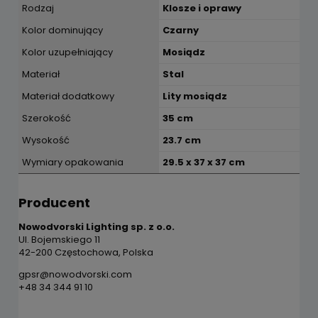
Rodzaj
Klosze i oprawy
Kolor dominujący
Czarny
Kolor uzupełniający
Mosiądz
Materiał
Stal
Materiał dodatkowy
Lity mosiądz
Szerokość
35 cm
Wysokość
23.7 cm
Wymiary opakowania
29.5 x 37 x 37 cm
Producent
Nowodvorski Lighting sp. z o.o.
Ul. Bojemskiego 11
42-200 Częstochowa, Polska
gpsr@nowodvorski.com
+48 34 344 91 10